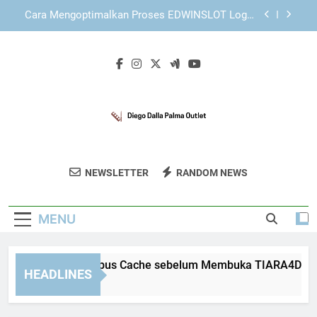
Skip
Login Edwinslot dengan Pengalaman Akses yang
to
Lebih Sederhana dan Aman Dipahami
content
Panduan Praktis Lebah4D Login Melalui Browser
dengan Akses yang Aman dan Tertata
Panduan Menghapus Cache sebelum Membuka
TIARA4D Link Alternatif
Cara Mengoptimalkan Proses EDWINSLOT Login
agar Lebih Cepat
Login Edwinslot dengan Pengalaman Akses yang
Lebih Sederhana dan Aman Dipahami
Diego Dalla
Dapatkan Kosmetik Berkualitas Dari Diego
Panduan Praktis Lebah4D Login Melalui Browser
NEWSLETTER
RANDOM NEWS
Palma Outlet
dengan Akses yang Aman dan Tertata
Dalla Palma Outlet.
MENU
nduan Menghapus Cache sebelum Membuka TIARA4D Link Alt
HEADLINES
Weeks Ago