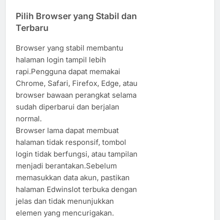
Pilih Browser yang Stabil dan
Terbaru
Browser yang stabil membantu
halaman login tampil lebih
rapi.Pengguna dapat memakai
Chrome, Safari, Firefox, Edge, atau
browser bawaan perangkat selama
sudah diperbarui dan berjalan
normal.
Browser lama dapat membuat
halaman tidak responsif, tombol
login tidak berfungsi, atau tampilan
menjadi berantakan.Sebelum
memasukkan data akun, pastikan
halaman Edwinslot terbuka dengan
jelas dan tidak menunjukkan
elemen yang mencurigakan.