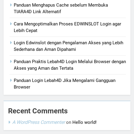
Panduan Menghapus Cache sebelum Membuka
TIARA4D Link Alternatif
Cara Mengoptimalkan Proses EDWINSLOT Login agar
Lebih Cepat
Login Edwinslot dengan Pengalaman Akses yang Lebih
Sederhana dan Aman Dipahami
Panduan Praktis Lebah4D Login Melalui Browser dengan
Akses yang Aman dan Tertata
Panduan Login Lebah4D Jika Mengalami Gangguan
Browser
Recent Comments
A WordPress Commenter
on
Hello world!