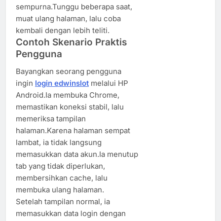
sempurna.Tunggu beberapa saat,
muat ulang halaman, lalu coba
kembali dengan lebih teliti.
Contoh Skenario Praktis
Pengguna
Bayangkan seorang pengguna
ingin
login edwinslot
melalui HP
Android.Ia membuka Chrome,
memastikan koneksi stabil, lalu
memeriksa tampilan
halaman.Karena halaman sempat
lambat, ia tidak langsung
memasukkan data akun.Ia menutup
tab yang tidak diperlukan,
membersihkan cache, lalu
membuka ulang halaman.
Setelah tampilan normal, ia
memasukkan data login dengan