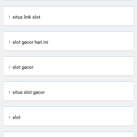
situs link slot
slot gacor hari ini
slot gacor
situs slot gacor
slot