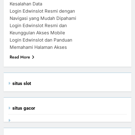
Kesalahan Data
Login Edwinslot Resmi dengan
Navigasi yang Mudah Dipahami
Login Edwinslot Resmi dan
Keunggulan Akses Mobile
Login Edwinslot dan Panduan
Memahami Halaman Akses
Read More
situs slot
situs gacor