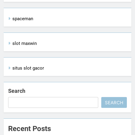
spaceman
slot maxwin
situs slot gacor
Search
SEARCH
Recent Posts