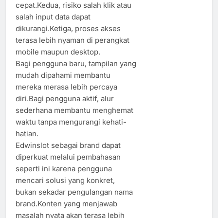
cepat.Kedua, risiko salah klik atau
salah input data dapat
dikurangi.Ketiga, proses akses
terasa lebih nyaman di perangkat
mobile maupun desktop.
Bagi pengguna baru, tampilan yang
mudah dipahami membantu
mereka merasa lebih percaya
diri.Bagi pengguna aktif, alur
sederhana membantu menghemat
waktu tanpa mengurangi kehati-
hatian.
Edwinslot sebagai brand dapat
diperkuat melalui pembahasan
seperti ini karena pengguna
mencari solusi yang konkret,
bukan sekadar pengulangan nama
brand.Konten yang menjawab
masalah nyata akan terasa lebih