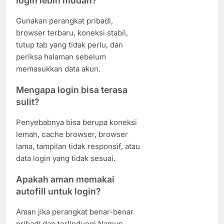
login lebih mudah?
Gunakan perangkat pribadi,
browser terbaru, koneksi stabil,
tutup tab yang tidak perlu, dan
periksa halaman sebelum
memasukkan data akun.
Mengapa login bisa terasa
sulit?
Penyebabnya bisa berupa koneksi
lemah, cache browser, browser
lama, tampilan tidak responsif, atau
data login yang tidak sesuai.
Apakah aman memakai
autofill untuk login?
Aman jika perangkat benar-benar
pribadi dan terlindungi.Namun,