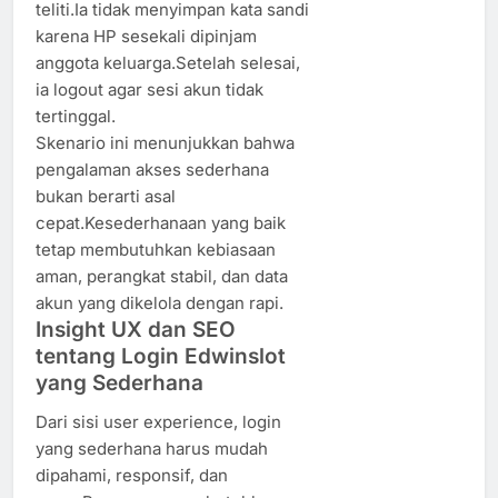
teliti.Ia tidak menyimpan kata sandi
karena HP sesekali dipinjam
anggota keluarga.Setelah selesai,
ia logout agar sesi akun tidak
tertinggal.
Skenario ini menunjukkan bahwa
pengalaman akses sederhana
bukan berarti asal
cepat.Kesederhanaan yang baik
tetap membutuhkan kebiasaan
aman, perangkat stabil, dan data
akun yang dikelola dengan rapi.
Insight UX dan SEO
tentang Login Edwinslot
yang Sederhana
Dari sisi user experience, login
yang sederhana harus mudah
dipahami, responsif, dan