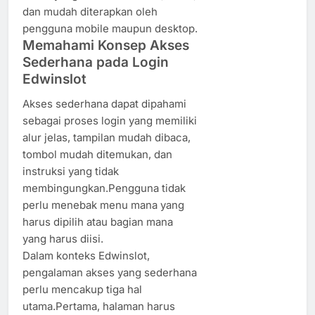
dan mudah diterapkan oleh
pengguna mobile maupun desktop.
Memahami Konsep Akses
Sederhana pada Login
Edwinslot
Akses sederhana dapat dipahami
sebagai proses login yang memiliki
alur jelas, tampilan mudah dibaca,
tombol mudah ditemukan, dan
instruksi yang tidak
membingungkan.Pengguna tidak
perlu menebak menu mana yang
harus dipilih atau bagian mana
yang harus diisi.
Dalam konteks Edwinslot,
pengalaman akses yang sederhana
perlu mencakup tiga hal
utama.Pertama, halaman harus