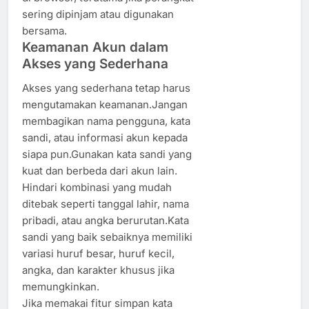
sering dipinjam atau digunakan
bersama.
Keamanan Akun dalam
Akses yang Sederhana
Akses yang sederhana tetap harus
mengutamakan keamanan.Jangan
membagikan nama pengguna, kata
sandi, atau informasi akun kepada
siapa pun.Gunakan kata sandi yang
kuat dan berbeda dari akun lain.
Hindari kombinasi yang mudah
ditebak seperti tanggal lahir, nama
pribadi, atau angka berurutan.Kata
sandi yang baik sebaiknya memiliki
variasi huruf besar, huruf kecil,
angka, dan karakter khusus jika
memungkinkan.
Jika memakai fitur simpan kata