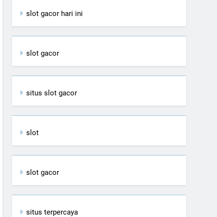
slot gacor hari ini
slot gacor
situs slot gacor
slot
slot gacor
situs terpercaya