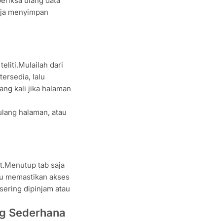
periksa ulang data
saja menyimpan
eliti.Mulailah dari
tersedia, lalu
ng kali jika halaman
ulang halaman, atau
t.Menutup tab saja
tu memastikan akses
 sering dipinjam atau
g Sederhana