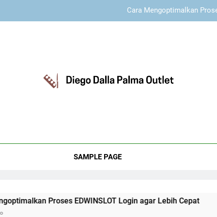
Cara Mengoptimalkan Pros
Login Edwinslot dengan Pengalaman Akses yan
Panduan Praktis Lebah4D Login Melalui Browse
Panduan Menghapus Cache sebel
Cara Mengoptimalkan Pros
Login Edwinslot dengan Pengalaman Akses yan
go Dalla Palma Outlet
osmetik Berkualitas Dari Diego Dalla Palma Outlet.
Panduan Praktis Lebah4D Login Melalui Browse
SAMPLE PAGE
an Proses EDWINSLOT Login agar Lebih Cepat
Login E
2 Months 