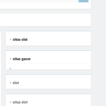
situs slot
situs gacor
slot
situs slot