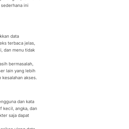
sederhana ini
kkan data
eks terbaca jelas,
i, dan menu tidak
masih bermasalah,
r lain yang lebih
 kesalahan akses.
engguna dan kata
f kecil, angka, dan
kter saja dapat