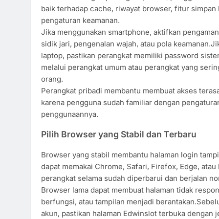
baik terhadap cache, riwayat browser, fitur simpan 
pengaturan keamanan.
Jika menggunakan smartphone, aktifkan pengaman l
sidik jari, pengenalan wajah, atau pola keamanan.
laptop, pastikan perangkat memiliki password siste
melalui perangkat umum atau perangkat yang serin
orang.
Perangkat pribadi membantu membuat akses terasa
karena pengguna sudah familiar dengan pengatura
penggunaannya.
Pilih Browser yang Stabil dan Terbaru
Browser yang stabil membantu halaman login tampi
dapat memakai Chrome, Safari, Firefox, Edge, ata
perangkat selama sudah diperbarui dan berjalan no
Browser lama dapat membuat halaman tidak responsi
berfungsi, atau tampilan menjadi berantakan.Seb
akun, pastikan halaman Edwinslot terbuka dengan je