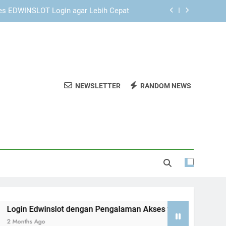
es EDWINSLOT Login agar Lebih Cepat
g Lebih Sederhana dan Aman Dipahami
r dengan Akses yang Aman dan Tertata
um Membuka TIARA4D Link Alternatif
NEWSLETTER
RANDOM NEWS
es EDWINSLOT Login agar Lebih Cepat
g Lebih Sederhana dan Aman Dipahami
r dengan Akses yang Aman dan Tertata
dwinslot dengan Pengalaman Akses yang Lebih Sederhana da
Ago