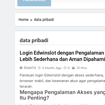
Home
data pribadi
data pribadi
Login Edwinslot dengan Pengalaman
Lebih Sederhana dan Aman Dipaham
50def1d
2 Months Ago
0
15 Mins
Panduan login Edwinslot dengan akses sederhana, n
browser stabil, dan keamanan akun agar pengalam
terarah.
Mengapa Pengalaman Akses yan
Itu Penting?