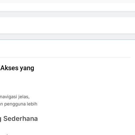
 Akses yang
i
avigasi jelas,
an pengguna lebih
g Sederhana