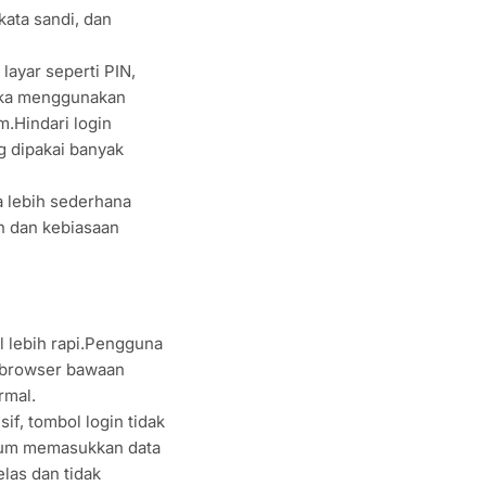
kata sandi, dan
ayar seperti PIN,
Jika menggunakan
m.Hindari login
g dipakai banyak
 lebih sederhana
n dan kebiasaan
l lebih rapi.Pengguna
u browser bawaan
rmal.
f, tombol login tidak
elum memasukkan data
las dan tidak