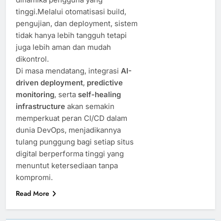
tinggi.Melalui otomatisasi build,
pengujian, dan deployment, sistem
tidak hanya lebih tangguh tetapi
juga lebih aman dan mudah
dikontrol.
Di masa mendatang, integrasi
AI-
driven deployment
,
predictive
monitoring
, serta
self-healing
infrastructure
akan semakin
memperkuat peran CI/CD dalam
dunia DevOps, menjadikannya
tulang punggung bagi setiap situs
digital berperforma tinggi yang
menuntut ketersediaan tanpa
kompromi.
Read More