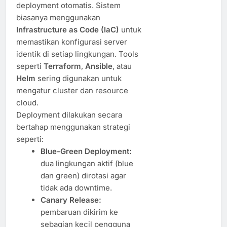
deployment otomatis. Sistem
biasanya menggunakan
Infrastructure as Code (IaC)
untuk
memastikan konfigurasi server
identik di setiap lingkungan. Tools
seperti
Terraform
,
Ansible
, atau
Helm
sering digunakan untuk
mengatur cluster dan resource
cloud.
Deployment dilakukan secara
bertahap menggunakan strategi
seperti:
Blue-Green Deployment:
dua lingkungan aktif (blue
dan green) dirotasi agar
tidak ada downtime.
Canary Release:
pembaruan dikirim ke
sebagian kecil pengguna