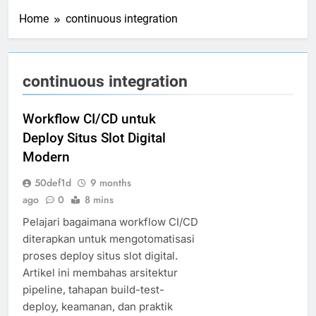
Home
continuous integration
continuous integration
Workflow CI/CD untuk
Deploy Situs Slot Digital
Modern
50def1d
9 months
ago
0
8 mins
Pelajari bagaimana workflow CI/CD
diterapkan untuk mengotomatisasi
proses deploy situs slot digital.
Artikel ini membahas arsitektur
pipeline, tahapan build-test-
deploy, keamanan, dan praktik