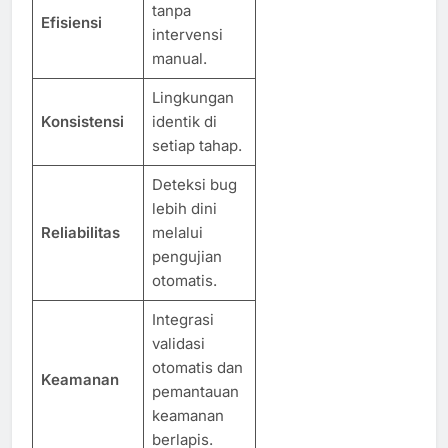
tanpa
Efisiensi
intervensi
manual.
Lingkungan
Konsistensi
identik di
setiap tahap.
Deteksi bug
lebih dini
Reliabilitas
melalui
pengujian
otomatis.
Integrasi
validasi
otomatis dan
Keamanan
pemantauan
keamanan
berlapis.