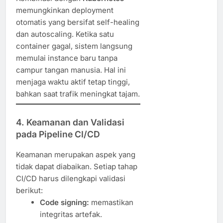
memungkinkan deployment
otomatis yang bersifat self-healing
dan autoscaling. Ketika satu
container gagal, sistem langsung
memulai instance baru tanpa
campur tangan manusia. Hal ini
menjaga waktu aktif tetap tinggi,
bahkan saat trafik meningkat tajam.
4. Keamanan dan Validasi
pada Pipeline CI/CD
Keamanan merupakan aspek yang
tidak dapat diabaikan. Setiap tahap
CI/CD harus dilengkapi validasi
berikut:
Code signing:
memastikan
integritas artefak.