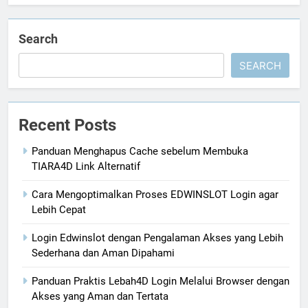
Search
SEARCH
Recent Posts
Panduan Menghapus Cache sebelum Membuka
TIARA4D Link Alternatif
Cara Mengoptimalkan Proses EDWINSLOT Login agar
Lebih Cepat
Login Edwinslot dengan Pengalaman Akses yang Lebih
Sederhana dan Aman Dipahami
Panduan Praktis Lebah4D Login Melalui Browser dengan
Akses yang Aman dan Tertata