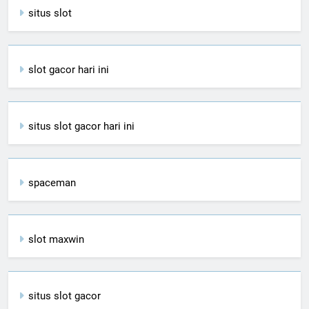
situs slot
slot gacor hari ini
situs slot gacor hari ini
spaceman
slot maxwin
situs slot gacor