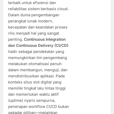
terbaik untuk efisiensi dan
reliabilitas sistem berbasis cloud.
Dalam dunia pengembangan
perangkat lunak modern,
kecepatan dan keandalan proses
rilis menjadi hal yang sangat
penting.
Continuous Integration
dan Continuous Delivery (CI/CD)
hadir sebagai pendekatan yang
memungkinkan tim pengembang
melakukan otomatisasi penuh
dalam membangun, menguji, dan
mendistribusikan aplikasi. Pada
konteks situs slot digital yang
memiliki tingkat lalu lintas tinggi
dan memerlukan waktu aktif
(uptime) nyaris sempurna,
penerapan workflow CI/CD bukan
sekadar pilihan—melainkan