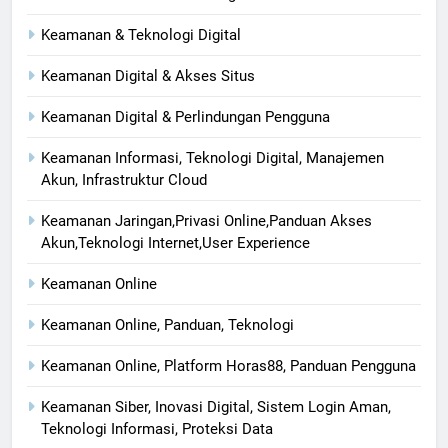
Keamanan & Teknologi Digital
Keamanan Digital & Akses Situs
Keamanan Digital & Perlindungan Pengguna
Keamanan Informasi, Teknologi Digital, Manajemen
Akun, Infrastruktur Cloud
Keamanan Jaringan,Privasi Online,Panduan Akses
Akun,Teknologi Internet,User Experience
Keamanan Online
Keamanan Online, Panduan, Teknologi
Keamanan Online, Platform Horas88, Panduan Pengguna
Keamanan Siber, Inovasi Digital, Sistem Login Aman,
Teknologi Informasi, Proteksi Data