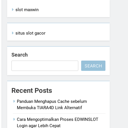
slot maxwin
situs slot gacor
Search
SEARCH
Recent Posts
Panduan Menghapus Cache sebelum
Membuka TIARA4D Link Alternatif
Cara Mengoptimalkan Proses EDWINSLOT
Login agar Lebih Cepat