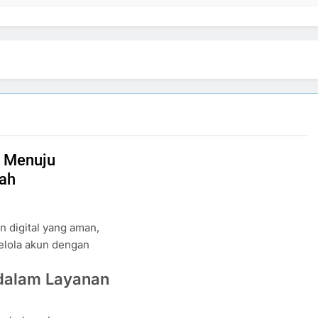
a Menuju
rah
 digital yang aman,
elola akun dengan
dalam Layanan