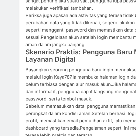
sangat penting jika suatu saat pengguna lupa pass
melakukan verifikasi tambahan.
Periksa juga apakah ada aktivitas yang terasa tidak 
perubahan data yang tidak dikenali, segera lakuk
seperti mengganti password dan memastikan data 
sesuai.Pengelolaan akun setelah login membantu m
aman dalam jangka panjang.
Skenario Praktis: Pengguna Baru
Layanan Digital
Bayangkan seorang pengguna baru ingin mengakses
melalui login Kaya787.Ia membuka halaman login da
belum terbiasa dengan alur masuk akun.Jika halam
dan informatif, pengguna dapat langsung mengenal
password, serta tombol masuk.
Sebelum memasukkan data, pengguna memastikan k
perangkat dalam kondisi aman.Setelah berhasil log
profil, memastikan email pemulihan aktif, lalu mem
dashboard yang tersedia.Pengalaman seperti ini 
terasa lebih praktis dan terarah.