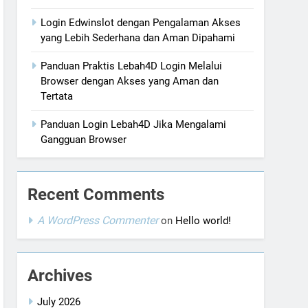
Login Edwinslot dengan Pengalaman Akses
yang Lebih Sederhana dan Aman Dipahami
Panduan Praktis Lebah4D Login Melalui
Browser dengan Akses yang Aman dan
Tertata
Panduan Login Lebah4D Jika Mengalami
Gangguan Browser
Recent Comments
A WordPress Commenter
on
Hello world!
Archives
July 2026