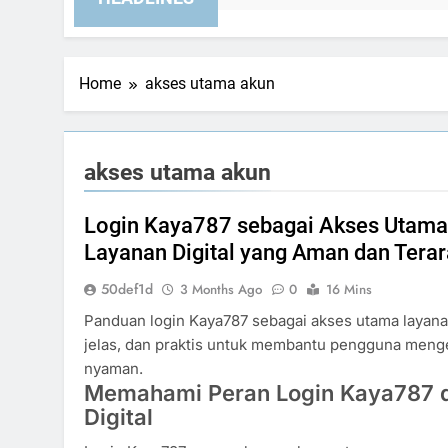
Home
akses utama akun
akses utama akun
Login Kaya787 sebagai Akses Utam
Layanan Digital yang Aman dan Tera
50def1d
3 Months Ago
0
16 Mins
Panduan login Kaya787 sebagai akses utama layanan
jelas, dan praktis untuk membantu pengguna meng
nyaman.
Memahami Peran Login Kaya787 
Digital