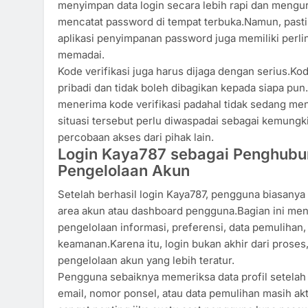
menyimpan data login secara lebih rapi dan mengu
mencatat password di tempat terbuka.Namun, past
aplikasi penyimpanan password juga memiliki perl
memadai.
Kode verifikasi juga harus dijaga dengan serius.Kod
pribadi dan tidak boleh dibagikan kepada siapa pu
menerima kode verifikasi padahal tidak sedang me
situasi tersebut perlu diwaspadai sebagai kemung
percobaan akses dari pihak lain.
Login Kaya787 sebagai Penghubu
Pengelolaan Akun
Setelah berhasil login Kaya787, pengguna biasany
area akun atau dashboard pengguna.Bagian ini men
pengelolaan informasi, preferensi, data pemulihan
keamanan.Karena itu, login bukan akhir dari proses
pengelolaan akun yang lebih teratur.
Pengguna sebaiknya memeriksa data profil setelah
email, nomor ponsel, atau data pemulihan masih akt