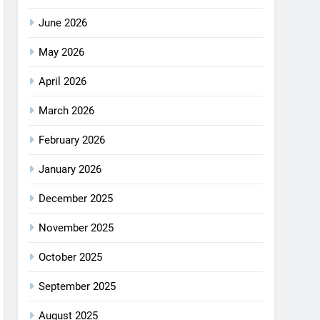
June 2026
May 2026
April 2026
March 2026
February 2026
January 2026
December 2025
November 2025
October 2025
September 2025
August 2025