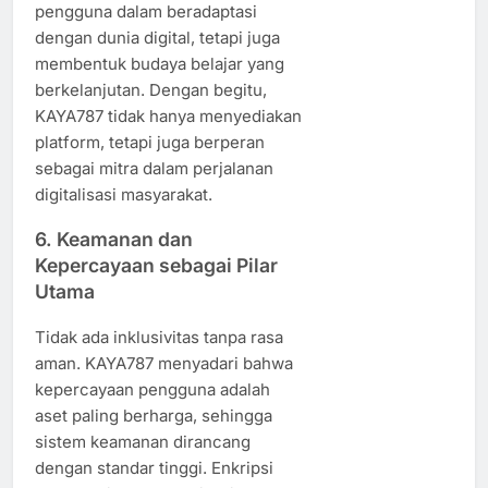
pengguna dalam beradaptasi
dengan dunia digital, tetapi juga
membentuk budaya belajar yang
berkelanjutan. Dengan begitu,
KAYA787 tidak hanya menyediakan
platform, tetapi juga berperan
sebagai mitra dalam perjalanan
digitalisasi masyarakat.
6. Keamanan dan
Kepercayaan sebagai Pilar
Utama
Tidak ada inklusivitas tanpa rasa
aman. KAYA787 menyadari bahwa
kepercayaan pengguna adalah
aset paling berharga, sehingga
sistem keamanan dirancang
dengan standar tinggi. Enkripsi