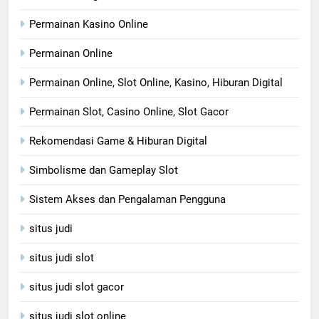
Permainan Kasino Online
Permainan Online
Permainan Online, Slot Online, Kasino, Hiburan Digital
Permainan Slot, Casino Online, Slot Gacor
Rekomendasi Game & Hiburan Digital
Simbolisme dan Gameplay Slot
Sistem Akses dan Pengalaman Pengguna
situs judi
situs judi slot
situs judi slot gacor
situs judi slot online