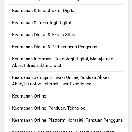
Keamanan & Infrastruktur Digital
Keamanan & Teknologi Digital
Keamanan Digital & Akses Situs
Keamanan Digital & Perlindungan Pengguna
Keamanan Informasi, Teknologi Digital, Manajemen
Akun, Infrastruktur Cloud
Keamanan Jaringan,Privasi Online,Panduan Akses
Akun,Teknologi Internet,User Experience
Keamanan Online
Keamanan Online, Panduan, Teknologi
Keamanan Online, Platform Horas88, Panduan Pengguna