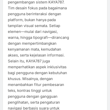
pengembangan sistem KAYA787.
Tim desain fokus pada bagaimana
pengguna berinteraksi dengan
platform, bukan hanya pada
tampilan visual semata. Setiap
elemen—mulai dari navigasi,
warna, hingga tipografi—dirancang
dengan mempertimbangkan
kenyamanan mata, kemudahan
akses, serta kejelasan informasi.
Selain itu, KAYA787 juga
memperhatikan aspek inklusivitas
bagi pengguna dengan kebutuhan
khusus. Misalnya, dengan
menambahkan fitur pembesaran
teks, kontras tinggi untuk
pengguna dengan gangguan
penglihatan, serta pengaturan
navigasi berbasis suara untuk