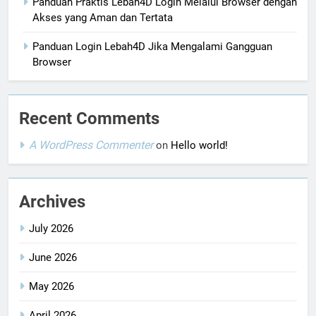
Panduan Praktis Lebah4D Login Melalui Browser dengan
Akses yang Aman dan Tertata
Panduan Login Lebah4D Jika Mengalami Gangguan
Browser
Recent Comments
A WordPress Commenter
on
Hello world!
Archives
July 2026
June 2026
May 2026
April 2026