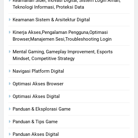
Keamanan Siber, Inovasi Digital, Sistem Login Aman,
Teknologi Informasi, Proteksi Data
Keamanan Sistem & Arsitektur Digital
Kinerja Akses,Pengalaman Pengguna,Optimasi
Browser,Manajemen Sesi,Troubleshooting Login
Mental Gaming, Gameplay Improvement, Esports
Mindset, Competitive Strategy
Navigasi Platform Digital
Optimasi Akses Browser
Optimasi Akses Digital
Panduan & Eksplorasi Game
Panduan & Tips Game
Panduan Akses Digital