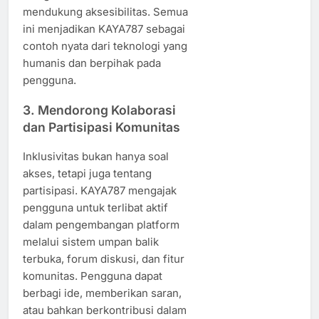
mendukung aksesibilitas. Semua
ini menjadikan KAYA787 sebagai
contoh nyata dari teknologi yang
humanis dan berpihak pada
pengguna.
3. Mendorong Kolaborasi
dan Partisipasi Komunitas
Inklusivitas bukan hanya soal
akses, tetapi juga tentang
partisipasi. KAYA787 mengajak
pengguna untuk terlibat aktif
dalam pengembangan platform
melalui sistem umpan balik
terbuka, forum diskusi, dan fitur
komunitas. Pengguna dapat
berbagi ide, memberikan saran,
atau bahkan berkontribusi dalam