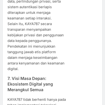
data, perlindungan privasi, serta
sistem autentikasi berlapis
diterapkan untuk menjaga
keamanan setiap interaksi.
Selain itu, KAYA787 secara
transparan menyampaikan
kebijakan privasi dan penggunaan
data kepada penggunanya.
Pendekatan ini menunjukkan
tanggung jawab etis platform
dalam menjaga keseimbangan
antara kenyamanan dan keamanan
digital.
7. Visi Masa Depan:
Ekosistem Digital yang
Merangkul Semua
KAYA787 tidak berhenti hanya pada