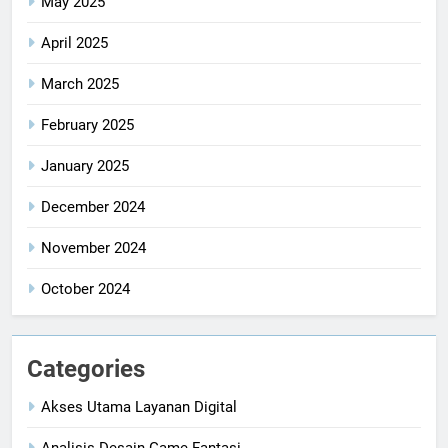
May 2025
April 2025
March 2025
February 2025
January 2025
December 2024
November 2024
October 2024
Categories
Akses Utama Layanan Digital
Analisis Desain Game Fantasi