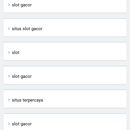
slot gacor
situs slot gacor
slot
slot gacor
situs terpercaya
slot gacor