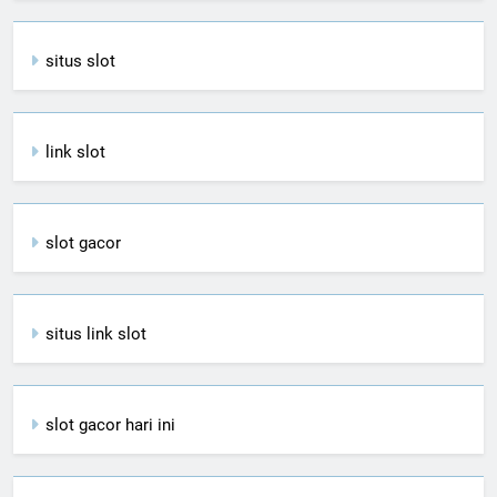
situs slot
link slot
slot gacor
situs link slot
slot gacor hari ini