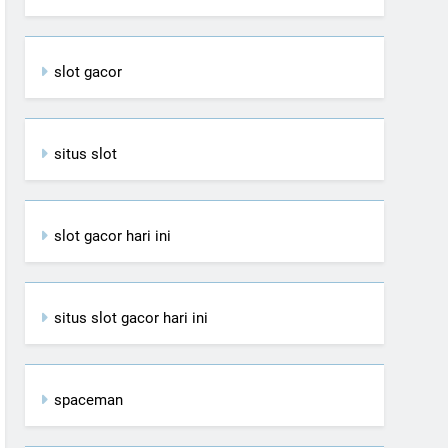
slot gacor
situs slot
slot gacor hari ini
situs slot gacor hari ini
spaceman