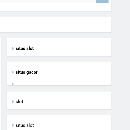
situs slot
situs gacor
slot
situs slot