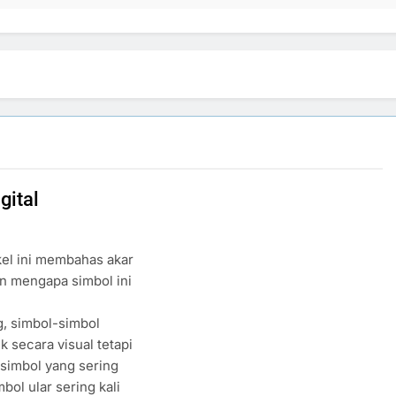
gital
ikel ini membahas akar
an mengapa simbol ini
, simbol-simbol
k secara visual tetapi
simbol yang sering
mbol ular sering kali