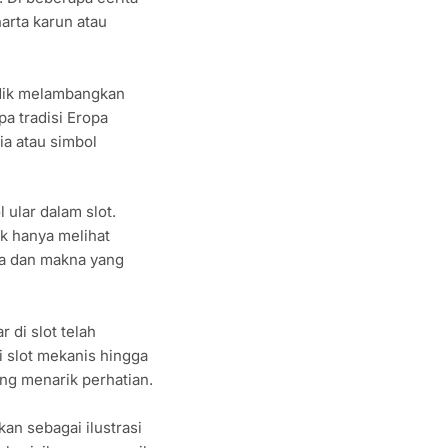
harta karun atau
rdik melambangkan
a tradisi Eropa
ia atau simbol
ular dalam slot.
ak hanya melihat
ta dan makna yang
 di slot telah
i slot mekanis hingga
ang menarik perhatian.
kan sebagai ilustrasi