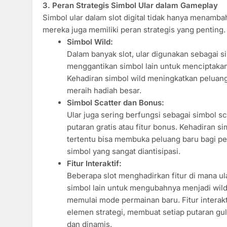
3. Peran Strategis Simbol Ular dalam Gameplay
Simbol ular dalam slot digital tidak hanya menamba
mereka juga memiliki peran strategis yang penting.
Simbol Wild:
Dalam banyak slot, ular digunakan sebagai s
menggantikan simbol lain untuk menciptaka
Kehadiran simbol wild meningkatkan peluan
meraih hadiah besar.
Simbol Scatter dan Bonus:
Ular juga sering berfungsi sebagai simbol s
putaran gratis atau fitur bonus. Kehadiran si
tertentu bisa membuka peluang baru bagi p
simbol yang sangat diantisipasi.
Fitur Interaktif:
Beberapa slot menghadirkan fitur di mana ul
simbol lain untuk mengubahnya menjadi wil
memulai mode permainan baru. Fitur interak
elemen strategi, membuat setiap putaran gu
dan dinamis.