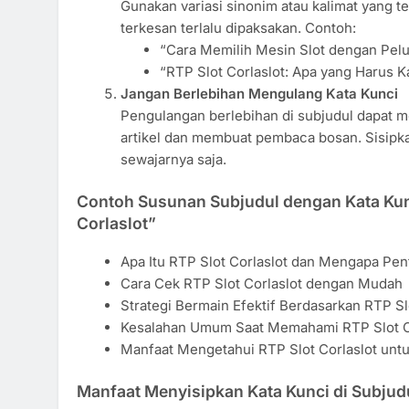
Gunakan variasi sinonim atau kalimat yang ter
terkesan terlalu dipaksakan. Contoh:
“Cara Memilih Mesin Slot dengan Pelu
“RTP Slot Corlaslot: Apa yang Harus 
Jangan Berlebihan Mengulang Kata Kunci
Pengulangan berlebihan di subjudul dapat m
artikel dan membuat pembaca bosan. Sisipka
sewajarnya saja.
Contoh Susunan Subjudul dengan Kata Kun
Corlaslot”
Apa Itu RTP Slot Corlaslot dan Mengapa Pen
Cara Cek RTP Slot Corlaslot dengan Mudah
Strategi Bermain Efektif Berdasarkan RTP Sl
Kesalahan Umum Saat Memahami RTP Slot C
Manfaat Mengetahui RTP Slot Corlaslot unt
Manfaat Menyisipkan Kata Kunci di Subjud