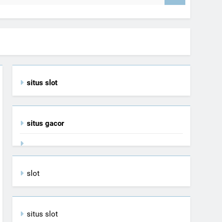
situs slot
situs gacor
slot
situs slot