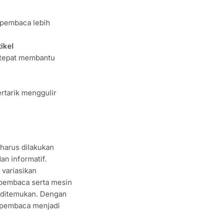
 pembaca lebih
ikel
i tepat membantu
tarik menggulir
 harus dilakukan
an informatif.
 variasikan
 pembaca serta mesin
 ditemukan. Dengan
n pembaca menjadi