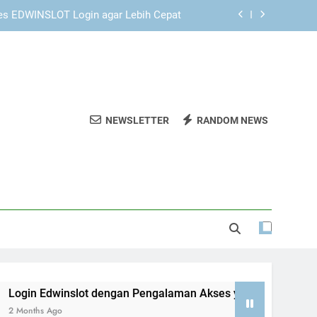
es EDWINSLOT Login agar Lebih Cepat
g Lebih Sederhana dan Aman Dipahami
r dengan Akses yang Aman dan Tertata
um Membuka TIARA4D Link Alternatif
NEWSLETTER
RANDOM NEWS
es EDWINSLOT Login agar Lebih Cepat
g Lebih Sederhana dan Aman Dipahami
r dengan Akses yang Aman dan Tertata
inslot dengan Pengalaman Akses yang Lebih Sederhana dan