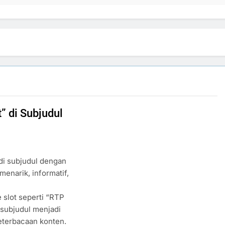
” di Subjudul
di subjudul dengan
menarik, informatif,
 slot seperti “RTP
 subjudul menjadi
keterbacaan konten.