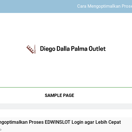
Cara Mengoptimalkan Pros
Login Edwinslot dengan Pengalaman Akses yan
Panduan Praktis Lebah4D Login Melalui Browse
Panduan Menghapus Cache sebel
Cara Mengoptimalkan Pros
Login Edwinslot dengan Pengalaman Akses yan
go Dalla Palma Outlet
osmetik Berkualitas Dari Diego Dalla Palma Outlet.
Panduan Praktis Lebah4D Login Melalui Browse
SAMPLE PAGE
 Proses EDWINSLOT Login agar Lebih Cepat
Login Edw
2 Months Ago