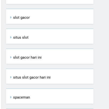
slot gacor
situs slot
slot gacor hari ini
situs slot gacor hari ini
spaceman