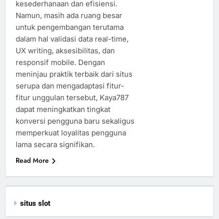
kesederhanaan dan efisiensi.
Namun, masih ada ruang besar
untuk pengembangan terutama
dalam hal validasi data real-time,
UX writing, aksesibilitas, dan
responsif mobile. Dengan
meninjau praktik terbaik dari situs
serupa dan mengadaptasi fitur-
fitur unggulan tersebut, Kaya787
dapat meningkatkan tingkat
konversi pengguna baru sekaligus
memperkuat loyalitas pengguna
lama secara signifikan.
Read More
situs slot