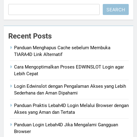
SEARCH
Recent Posts
Panduan Menghapus Cache sebelum Membuka
TIARA4D Link Alternatif
Cara Mengoptimalkan Proses EDWINSLOT Login agar
Lebih Cepat
Login Edwinslot dengan Pengalaman Akses yang Lebih
Sederhana dan Aman Dipahami
Panduan Praktis Lebah4D Login Melalui Browser dengan
Akses yang Aman dan Tertata
Panduan Login Lebah4D Jika Mengalami Gangguan
Browser