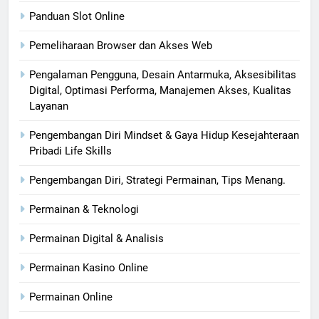
Panduan Slot Online
Pemeliharaan Browser dan Akses Web
Pengalaman Pengguna, Desain Antarmuka, Aksesibilitas
Digital, Optimasi Performa, Manajemen Akses, Kualitas
Layanan
Pengembangan Diri Mindset & Gaya Hidup Kesejahteraan
Pribadi Life Skills
Pengembangan Diri, Strategi Permainan, Tips Menang.
Permainan & Teknologi
Permainan Digital & Analisis
Permainan Kasino Online
Permainan Online