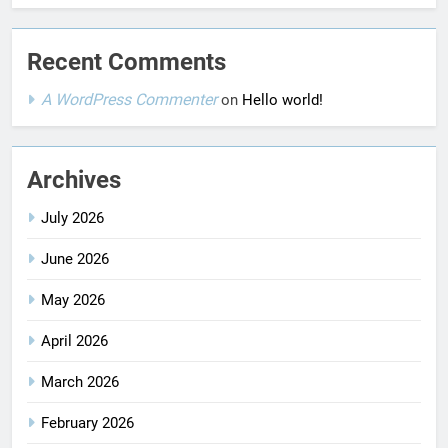
Recent Comments
A WordPress Commenter
on
Hello world!
Archives
July 2026
June 2026
May 2026
April 2026
March 2026
February 2026