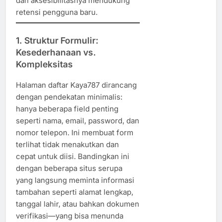
dan aksesibilitasnya mendukung
retensi pengguna baru.
1.
Struktur Formulir:
Kesederhanaan vs.
Kompleksitas
Halaman daftar Kaya787 dirancang
dengan pendekatan minimalis:
hanya beberapa field penting
seperti nama, email, password, dan
nomor telepon. Ini membuat form
terlihat tidak menakutkan dan
cepat untuk diisi. Bandingkan ini
dengan beberapa situs serupa
yang langsung meminta informasi
tambahan seperti alamat lengkap,
tanggal lahir, atau bahkan dokumen
verifikasi—yang bisa menunda