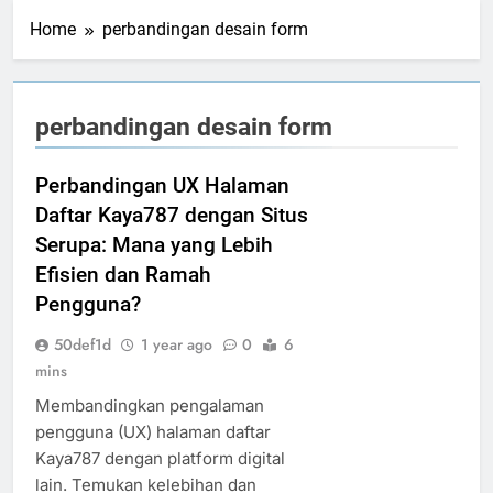
Home
perbandingan desain form
perbandingan desain form
Perbandingan UX Halaman
Daftar Kaya787 dengan Situs
Serupa: Mana yang Lebih
Efisien dan Ramah
Pengguna?
50def1d
1 year ago
0
6
mins
Membandingkan pengalaman
pengguna (UX) halaman daftar
Kaya787 dengan platform digital
lain. Temukan kelebihan dan