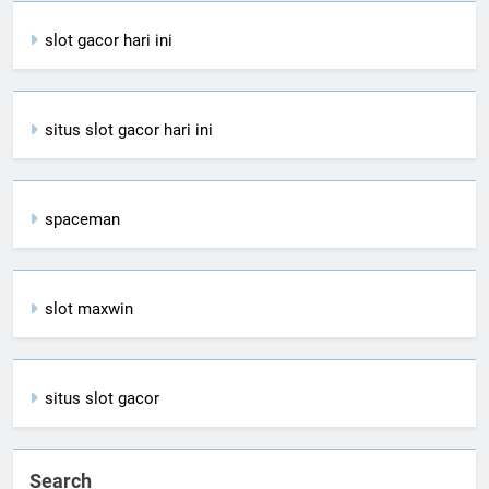
slot gacor hari ini
situs slot gacor hari ini
spaceman
slot maxwin
situs slot gacor
Search