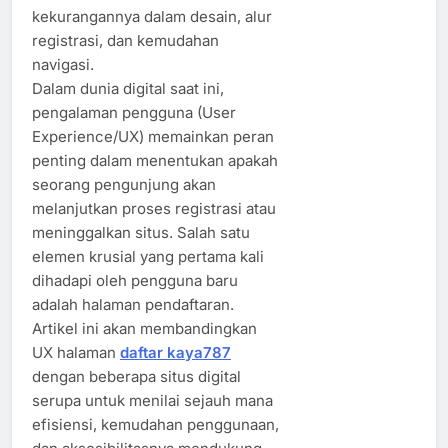
kekurangannya dalam desain, alur
registrasi, dan kemudahan
navigasi.
Dalam dunia digital saat ini,
pengalaman pengguna (User
Experience/UX) memainkan peran
penting dalam menentukan apakah
seorang pengunjung akan
melanjutkan proses registrasi atau
meninggalkan situs. Salah satu
elemen krusial yang pertama kali
dihadapi oleh pengguna baru
adalah halaman pendaftaran.
Artikel ini akan membandingkan
UX halaman
daftar kaya787
dengan beberapa situs digital
serupa untuk menilai sejauh mana
efisiensi, kemudahan penggunaan,