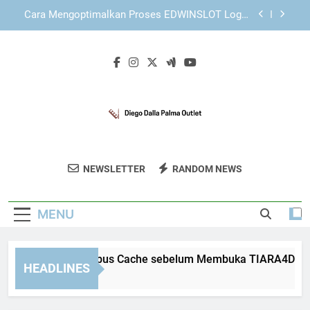
Skip
Login Edwinslot dengan Pengalaman Akses yang
to
Lebih Sederhana dan Aman Dipahami
content
Panduan Praktis Lebah4D Login Melalui Browser
dengan Akses yang Aman dan Tertata
Panduan Menghapus Cache sebelum Membuka
TIARA4D Link Alternatif
Cara Mengoptimalkan Proses EDWINSLOT Login
agar Lebih Cepat
Login Edwinslot dengan Pengalaman Akses yang
Lebih Sederhana dan Aman Dipahami
Diego Dalla
Dapatkan Kosmetik Berkualitas Dari Diego
Panduan Praktis Lebah4D Login Melalui Browser
NEWSLETTER
RANDOM NEWS
Palma Outlet
dengan Akses yang Aman dan Tertata
Dalla Palma Outlet.
MENU
anduan Menghapus Cache sebelum Membuka TIARA4D Link Al
HEADLINES
 Weeks Ago