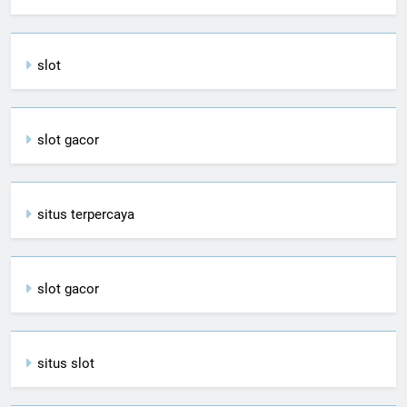
slot
slot gacor
situs terpercaya
slot gacor
situs slot