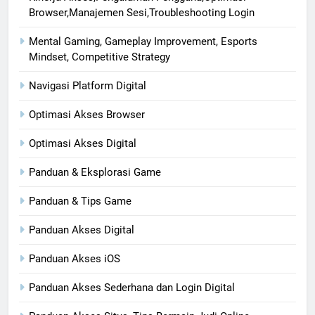
Browser,Manajemen Sesi,Troubleshooting Login
Mental Gaming, Gameplay Improvement, Esports
Mindset, Competitive Strategy
Navigasi Platform Digital
Optimasi Akses Browser
Optimasi Akses Digital
Panduan & Eksplorasi Game
Panduan & Tips Game
Panduan Akses Digital
Panduan Akses iOS
Panduan Akses Sederhana dan Login Digital