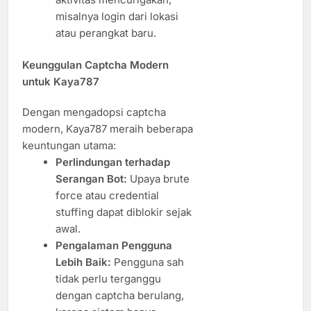
misalnya login dari lokasi
atau perangkat baru.
Keunggulan Captcha Modern
untuk Kaya787
Dengan mengadopsi captcha
modern, Kaya787 meraih beberapa
keuntungan utama:
Perlindungan terhadap
Serangan Bot:
Upaya brute
force atau credential
stuffing dapat diblokir sejak
awal.
Pengalaman Pengguna
Lebih Baik:
Pengguna sah
tidak perlu terganggu
dengan captcha berulang,