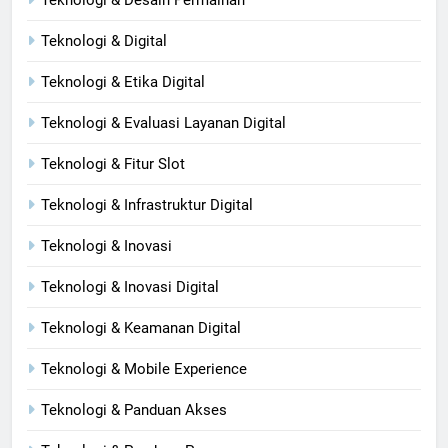
Teknologi & Digital
Teknologi & Etika Digital
Teknologi & Evaluasi Layanan Digital
Teknologi & Fitur Slot
Teknologi & Infrastruktur Digital
Teknologi & Inovasi
Teknologi & Inovasi Digital
Teknologi & Keamanan Digital
Teknologi & Mobile Experience
Teknologi & Panduan Akses