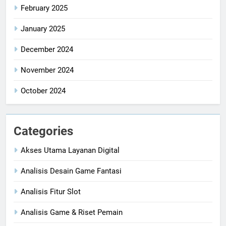
February 2025
January 2025
December 2024
November 2024
October 2024
Categories
Akses Utama Layanan Digital
Analisis Desain Game Fantasi
Analisis Fitur Slot
Analisis Game & Riset Pemain