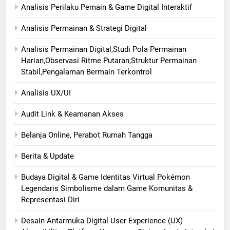
Analisis Perilaku Pemain & Game Digital Interaktif
Analisis Permainan & Strategi Digital
Analisis Permainan Digital,Studi Pola Permainan
Harian,Observasi Ritme Putaran,Struktur Permainan
Stabil,Pengalaman Bermain Terkontrol
Analisis UX/UI
Audit Link & Keamanan Akses
Belanja Online, Perabot Rumah Tangga
Berita & Update
Budaya Digital & Game Identitas Virtual Pokémon
Legendaris Simbolisme dalam Game Komunitas &
Representasi Diri
Desain Antarmuka Digital User Experience (UX)