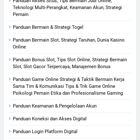
Panduan Akses Situs, Tips Bermain Judi Online,
Teknologi Multi-Perangkat, Keamanan Akun, Strategi
Pemain
Panduan Bermain & Strategi Togel
Panduan Bermain Slot, Strategi Taruhan, Dunia Kasino
Online
Panduan Bonus Slot, Tips Slot Online, Strategi Bermain
Slot, Slot Gacor Terpercaya, Manajemen Bonus
Panduan Game Online Strategi & Taktik Bermain Kerja
Sama Tim & Komunikasi Tips & Trik Game Online
Psikologi Pemain Etika dan Profesionalisme Gaming
Panduan Keamanan & Pengelolaan Akun
Panduan Koneksi dan Akses Digital
Panduan Login Platform Digital