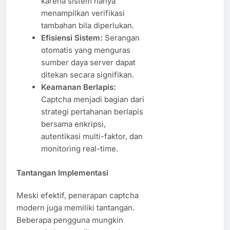
karena sistem hanya
menampilkan verifikasi
tambahan bila diperlukan.
Efisiensi Sistem:
Serangan
otomatis yang menguras
sumber daya server dapat
ditekan secara signifikan.
Keamanan Berlapis:
Captcha menjadi bagian dari
strategi pertahanan berlapis
bersama enkripsi,
autentikasi multi-faktor, dan
monitoring real-time.
Tantangan Implementasi
Meski efektif, penerapan captcha
modern juga memiliki tantangan.
Beberapa pengguna mungkin