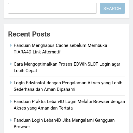
SEARCH
Recent Posts
Panduan Menghapus Cache sebelum Membuka
TIARA4D Link Alternatif
Cara Mengoptimalkan Proses EDWINSLOT Login agar
Lebih Cepat
Login Edwinslot dengan Pengalaman Akses yang Lebih
Sederhana dan Aman Dipahami
Panduan Praktis Lebah4D Login Melalui Browser dengan
Akses yang Aman dan Tertata
Panduan Login Lebah4D Jika Mengalami Gangguan
Browser