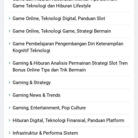
Game Teknologi dan Hiburan Lifestyle
Game Online, Teknologi Digital, Panduan Slot
Game Online, Teknologi Game, Strategi Bermain
Game Pembelajaran Pengembangan Diri Keterampilan
Kognitif Teknologi
Gaming & Hiburan Analisis Permainan Strategi Slot Tren
Bonus Online Tips dan Trik Bermain
Gaming & Strategy
Gaming News & Trends
Gaming, Entertainment, Pop Culture
Hiburan Digital, Teknologi Finansial, Panduan Platform
Infrastruktur & Performa Sistem