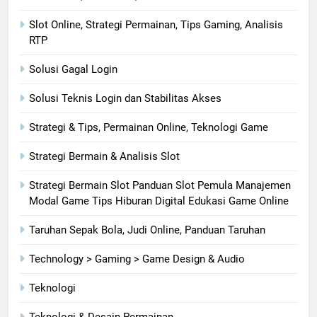
Slot Online, Strategi Permainan, Tips Gaming, Analisis
RTP
Solusi Gagal Login
Solusi Teknis Login dan Stabilitas Akses
Strategi & Tips, Permainan Online, Teknologi Game
Strategi Bermain & Analisis Slot
Strategi Bermain Slot Panduan Slot Pemula Manajemen
Modal Game Tips Hiburan Digital Edukasi Game Online
Taruhan Sepak Bola, Judi Online, Panduan Taruhan
Technology > Gaming > Game Design & Audio
Teknologi
Teknologi & Desain Permainan