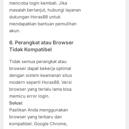
mencoba login kembali. Jika
masalah berlanjut, hubungi layanan
dukungan Horas88 untuk
mendapatkan bantuan pemulihan
akun.
6. Perangkat atau Browser
Tidak Kompatibel
Tidak semua perangkat atau
browser dapat bekerja optimal
dengan sistem keamanan situs
modern seperti Horas88. Versi
browser yang terlalu lama bisa
memicu error login.
Solusi
:
Pastikan Anda menggunakan
browser yang terbaru dan
kompatibel. Google Chrome,