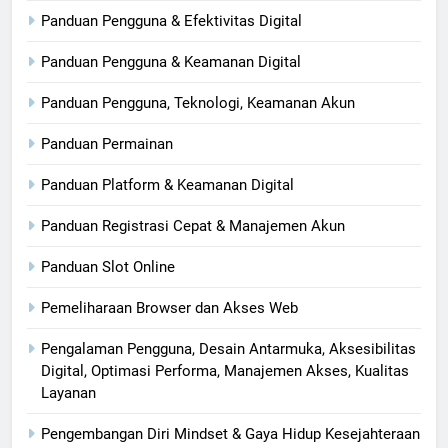
Panduan Pengguna & Efektivitas Digital
Panduan Pengguna & Keamanan Digital
Panduan Pengguna, Teknologi, Keamanan Akun
Panduan Permainan
Panduan Platform & Keamanan Digital
Panduan Registrasi Cepat & Manajemen Akun
Panduan Slot Online
Pemeliharaan Browser dan Akses Web
Pengalaman Pengguna, Desain Antarmuka, Aksesibilitas
Digital, Optimasi Performa, Manajemen Akses, Kualitas
Layanan
Pengembangan Diri Mindset & Gaya Hidup Kesejahteraan