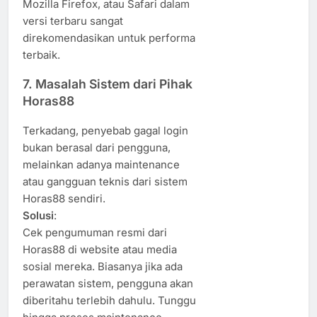
Mozilla Firefox, atau Safari dalam
versi terbaru sangat
direkomendasikan untuk performa
terbaik.
7. Masalah Sistem dari Pihak
Horas88
Terkadang, penyebab gagal login
bukan berasal dari pengguna,
melainkan adanya maintenance
atau gangguan teknis dari sistem
Horas88 sendiri.
Solusi
:
Cek pengumuman resmi dari
Horas88 di website atau media
sosial mereka. Biasanya jika ada
perawatan sistem, pengguna akan
diberitahu terlebih dahulu. Tunggu