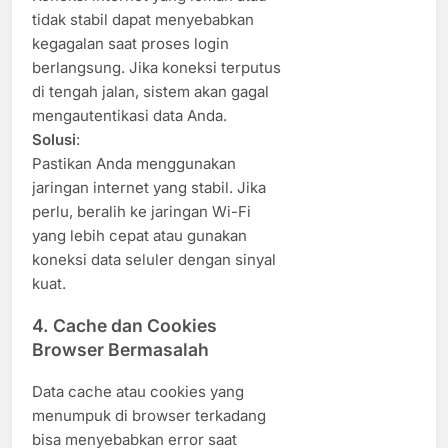
tidak stabil dapat menyebabkan
kegagalan saat proses login
berlangsung. Jika koneksi terputus
di tengah jalan, sistem akan gagal
mengautentikasi data Anda.
Solusi
:
Pastikan Anda menggunakan
jaringan internet yang stabil. Jika
perlu, beralih ke jaringan Wi-Fi
yang lebih cepat atau gunakan
koneksi data seluler dengan sinyal
kuat.
4. Cache dan Cookies
Browser Bermasalah
Data cache atau cookies yang
menumpuk di browser terkadang
bisa menyebabkan error saat