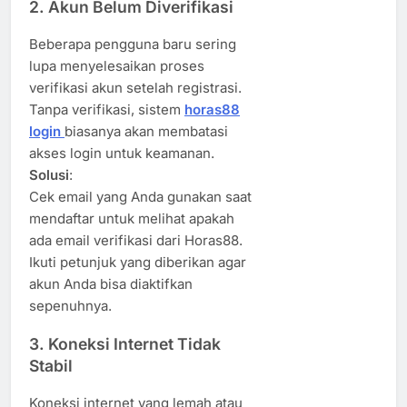
2. Akun Belum Diverifikasi
Beberapa pengguna baru sering
lupa menyelesaikan proses
verifikasi akun setelah registrasi.
Tanpa verifikasi, sistem
horas88
login
biasanya akan membatasi
akses login untuk keamanan.
Solusi
:
Cek email yang Anda gunakan saat
mendaftar untuk melihat apakah
ada email verifikasi dari Horas88.
Ikuti petunjuk yang diberikan agar
akun Anda bisa diaktifkan
sepenuhnya.
3. Koneksi Internet Tidak
Stabil
Koneksi internet yang lemah atau