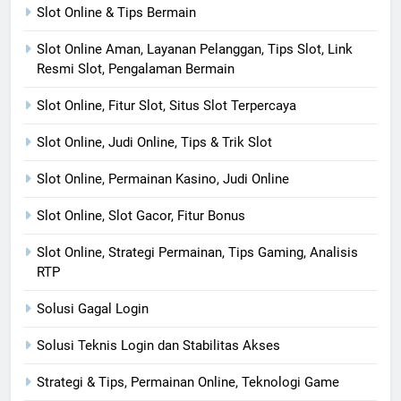
Slot Online & Tips Bermain
Slot Online Aman, Layanan Pelanggan, Tips Slot, Link
Resmi Slot, Pengalaman Bermain
Slot Online, Fitur Slot, Situs Slot Terpercaya
Slot Online, Judi Online, Tips & Trik Slot
Slot Online, Permainan Kasino, Judi Online
Slot Online, Slot Gacor, Fitur Bonus
Slot Online, Strategi Permainan, Tips Gaming, Analisis
RTP
Solusi Gagal Login
Solusi Teknis Login dan Stabilitas Akses
Strategi & Tips, Permainan Online, Teknologi Game