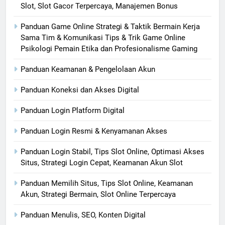
Slot, Slot Gacor Terpercaya, Manajemen Bonus
Panduan Game Online Strategi & Taktik Bermain Kerja
Sama Tim & Komunikasi Tips & Trik Game Online
Psikologi Pemain Etika dan Profesionalisme Gaming
Panduan Keamanan & Pengelolaan Akun
Panduan Koneksi dan Akses Digital
Panduan Login Platform Digital
Panduan Login Resmi & Kenyamanan Akses
Panduan Login Stabil, Tips Slot Online, Optimasi Akses
Situs, Strategi Login Cepat, Keamanan Akun Slot
Panduan Memilih Situs, Tips Slot Online, Keamanan
Akun, Strategi Bermain, Slot Online Terpercaya
Panduan Menulis, SEO, Konten Digital