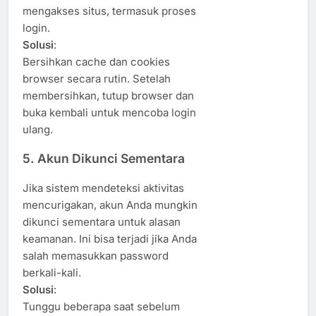
mengakses situs, termasuk proses
login.
Solusi
:
Bersihkan cache dan cookies
browser secara rutin. Setelah
membersihkan, tutup browser dan
buka kembali untuk mencoba login
ulang.
5. Akun Dikunci Sementara
Jika sistem mendeteksi aktivitas
mencurigakan, akun Anda mungkin
dikunci sementara untuk alasan
keamanan. Ini bisa terjadi jika Anda
salah memasukkan password
berkali-kali.
Solusi
:
Tunggu beberapa saat sebelum