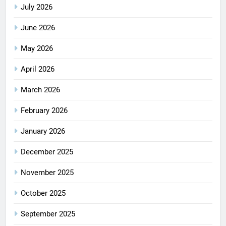
July 2026
June 2026
May 2026
April 2026
March 2026
February 2026
January 2026
December 2025
November 2025
October 2025
September 2025