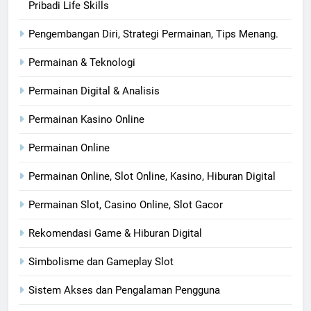
Pribadi Life Skills
Pengembangan Diri, Strategi Permainan, Tips Menang.
Permainan & Teknologi
Permainan Digital & Analisis
Permainan Kasino Online
Permainan Online
Permainan Online, Slot Online, Kasino, Hiburan Digital
Permainan Slot, Casino Online, Slot Gacor
Rekomendasi Game & Hiburan Digital
Simbolisme dan Gameplay Slot
Sistem Akses dan Pengalaman Pengguna