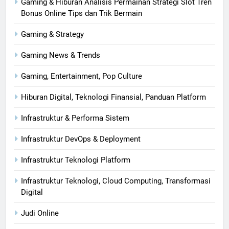
Gaming & Hiburan Analisis Permainan Strategi Slot Tren
Bonus Online Tips dan Trik Bermain
Gaming & Strategy
Gaming News & Trends
Gaming, Entertainment, Pop Culture
Hiburan Digital, Teknologi Finansial, Panduan Platform
Infrastruktur & Performa Sistem
Infrastruktur DevOps & Deployment
Infrastruktur Teknologi Platform
Infrastruktur Teknologi, Cloud Computing, Transformasi
Digital
Judi Online