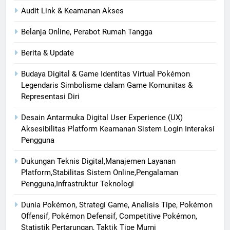
Audit Link & Keamanan Akses
Belanja Online, Perabot Rumah Tangga
Berita & Update
Budaya Digital & Game Identitas Virtual Pokémon
Legendaris Simbolisme dalam Game Komunitas &
Representasi Diri
Desain Antarmuka Digital User Experience (UX)
Aksesibilitas Platform Keamanan Sistem Login Interaksi
Pengguna
Dukungan Teknis Digital,Manajemen Layanan
Platform,Stabilitas Sistem Online,Pengalaman
Pengguna,Infrastruktur Teknologi
Dunia Pokémon, Strategi Game, Analisis Tipe, Pokémon
Offensif, Pokémon Defensif, Competitive Pokémon,
Statistik Pertarungan, Taktik Tipe Murni