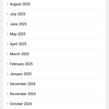
August 2025
July 2025
June 2025
May 2025
April 2025
March 2025
February 2025
January 2025
December 2024
November 2024
October 2024