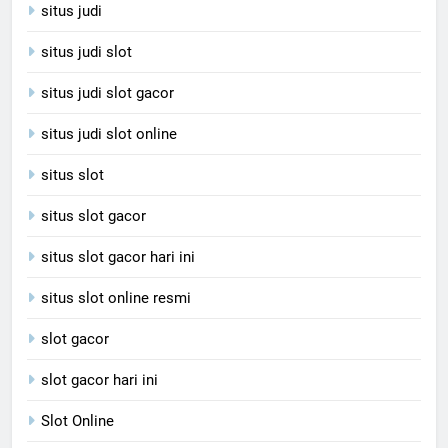
situs judi
situs judi slot
situs judi slot gacor
situs judi slot online
situs slot
situs slot gacor
situs slot gacor hari ini
situs slot online resmi
slot gacor
slot gacor hari ini
Slot Online