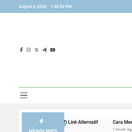
Skip
August 6, 2026
1:48:53 PM
to
content
Die
Dapatkan K
embuka TIARA4D Link Alternatif
Cara Mengoptimalkan
1 Month Ago
HEADLINES