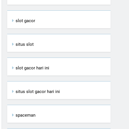
slot gacor
situs slot
slot gacor hari ini
situs slot gacor hari ini
spaceman