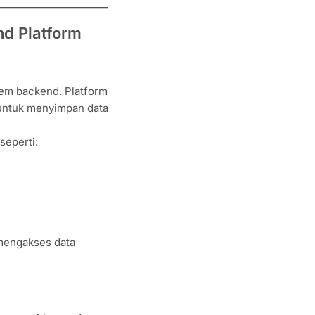
d Platform
em backend. Platform
 untuk menyimpan data
seperti:
 mengakses data