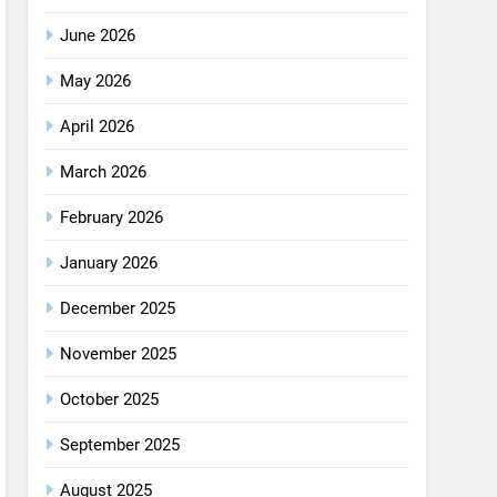
June 2026
May 2026
April 2026
March 2026
February 2026
January 2026
December 2025
November 2025
October 2025
September 2025
August 2025