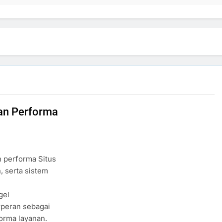
an Performa
 performa Situs
, serta sistem
gel
rperan sebagai
orma layanan.