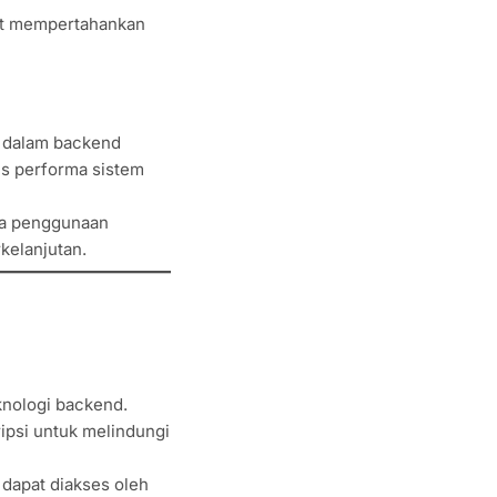
at mempertahankan
i dalam backend
is performa sistem
ola penggunaan
kelanjutan.
nologi backend.
ipsi untuk melindungi
 dapat diakses oleh