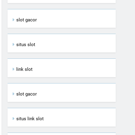
slot gacor
situs slot
link slot
slot gacor
situs link slot