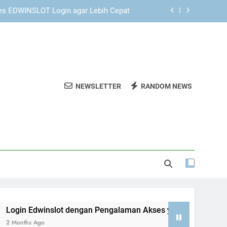
es EDWINSLOT Login agar Lebih Cepat
g Lebih Sederhana dan Aman Dipahami
r dengan Akses yang Aman dan Tertata
um Membuka TIARA4D Link Alternatif
NEWSLETTER
RANDOM NEWS
es EDWINSLOT Login agar Lebih Cepat
g Lebih Sederhana dan Aman Dipahami
r dengan Akses yang Aman dan Tertata
inslot dengan Pengalaman Akses yang Lebih Sederhana dan 