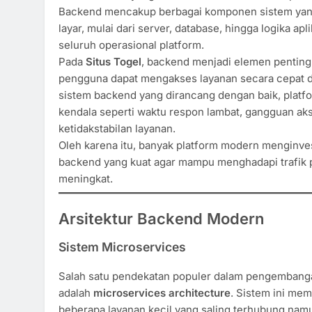
Backend mencakup berbagai komponen sistem yang 
layar, mulai dari server, database, hingga logika ap
seluruh operasional platform.
Pada
Situs Togel
, backend menjadi elemen pentin
pengguna dapat mengakses layanan secara cepat da
sistem backend yang dirancang dengan baik, plat
kendala seperti waktu respon lambat, gangguan aks
ketidakstabilan layanan.
Oleh karena itu, banyak platform modern menginves
backend yang kuat agar mampu menghadapi trafik 
meningkat.
Arsitektur Backend Modern
Sistem Microservices
Salah satu pendekatan populer dalam pengemban
adalah
microservices architecture
. Sistem ini mem
beberapa layanan kecil yang saling terhubung namu