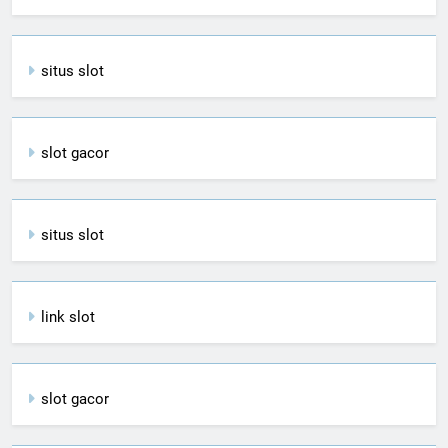
situs slot
slot gacor
situs slot
link slot
slot gacor