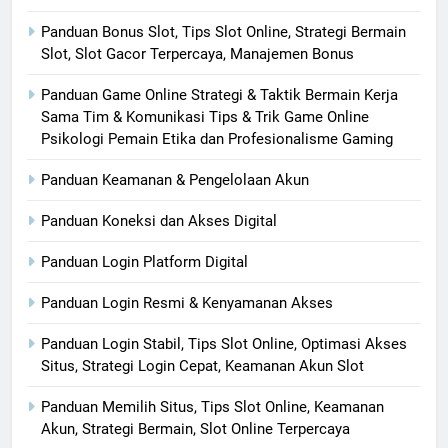
Panduan Bonus Slot, Tips Slot Online, Strategi Bermain
Slot, Slot Gacor Terpercaya, Manajemen Bonus
Panduan Game Online Strategi & Taktik Bermain Kerja
Sama Tim & Komunikasi Tips & Trik Game Online
Psikologi Pemain Etika dan Profesionalisme Gaming
Panduan Keamanan & Pengelolaan Akun
Panduan Koneksi dan Akses Digital
Panduan Login Platform Digital
Panduan Login Resmi & Kenyamanan Akses
Panduan Login Stabil, Tips Slot Online, Optimasi Akses
Situs, Strategi Login Cepat, Keamanan Akun Slot
Panduan Memilih Situs, Tips Slot Online, Keamanan
Akun, Strategi Bermain, Slot Online Terpercaya