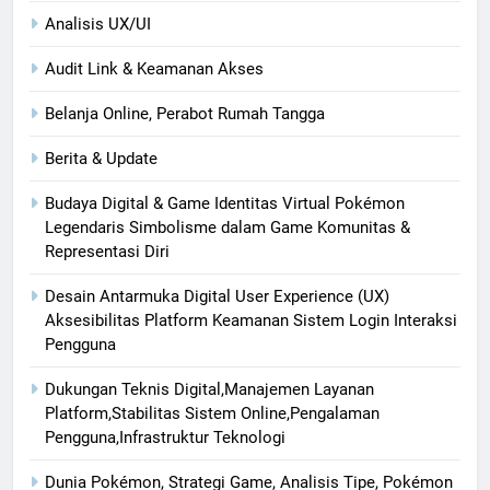
Analisis UX/UI
Audit Link & Keamanan Akses
Belanja Online, Perabot Rumah Tangga
Berita & Update
Budaya Digital & Game Identitas Virtual Pokémon
Legendaris Simbolisme dalam Game Komunitas &
Representasi Diri
Desain Antarmuka Digital User Experience (UX)
Aksesibilitas Platform Keamanan Sistem Login Interaksi
Pengguna
Dukungan Teknis Digital,Manajemen Layanan
Platform,Stabilitas Sistem Online,Pengalaman
Pengguna,Infrastruktur Teknologi
Dunia Pokémon, Strategi Game, Analisis Tipe, Pokémon