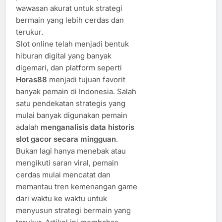
wawasan akurat untuk strategi
bermain yang lebih cerdas dan
terukur.
Slot online telah menjadi bentuk
hiburan digital yang banyak
digemari, dan platform seperti
Horas88
menjadi tujuan favorit
banyak pemain di Indonesia. Salah
satu pendekatan strategis yang
mulai banyak digunakan pemain
adalah
menganalisis data historis
slot gacor secara mingguan
.
Bukan lagi hanya menebak atau
mengikuti saran viral, pemain
cerdas mulai mencatat dan
memantau tren kemenangan game
dari waktu ke waktu untuk
menyusun strategi bermain yang