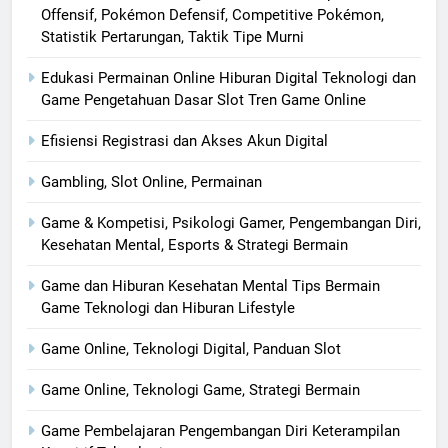
Offensif, Pokémon Defensif, Competitive Pokémon,
Statistik Pertarungan, Taktik Tipe Murni
Edukasi Permainan Online Hiburan Digital Teknologi dan
Game Pengetahuan Dasar Slot Tren Game Online
Efisiensi Registrasi dan Akses Akun Digital
Gambling, Slot Online, Permainan
Game & Kompetisi, Psikologi Gamer, Pengembangan Diri,
Kesehatan Mental, Esports & Strategi Bermain
Game dan Hiburan Kesehatan Mental Tips Bermain
Game Teknologi dan Hiburan Lifestyle
Game Online, Teknologi Digital, Panduan Slot
Game Online, Teknologi Game, Strategi Bermain
Game Pembelajaran Pengembangan Diri Keterampilan