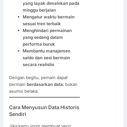
yang layak dimainkan pada
minggu berjalan
Mengatur waktu bermain
sesuai tren terbaik
Menghindari permainan
yang sedang dalam
performa buruk
Membantu manajemen
saldo dan sesi bermain
secara realistis
Dengan begitu, pemain dapat
bermain
berdasarkan data
, bukan
asumsi belaka.
Cara Menyusun Data Historis
Sendiri
Jika kamu ingin membuat versi