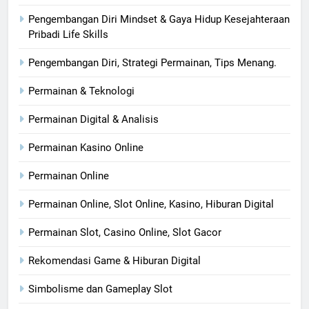
Pengembangan Diri Mindset & Gaya Hidup Kesejahteraan
Pribadi Life Skills
Pengembangan Diri, Strategi Permainan, Tips Menang.
Permainan & Teknologi
Permainan Digital & Analisis
Permainan Kasino Online
Permainan Online
Permainan Online, Slot Online, Kasino, Hiburan Digital
Permainan Slot, Casino Online, Slot Gacor
Rekomendasi Game & Hiburan Digital
Simbolisme dan Gameplay Slot