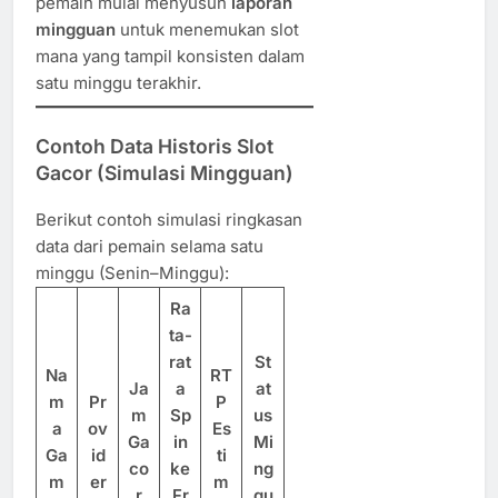
pemain mulai menyusun
laporan
mingguan
untuk menemukan slot
mana yang tampil konsisten dalam
satu minggu terakhir.
Contoh Data Historis Slot
Gacor (Simulasi Mingguan)
Berikut contoh simulasi ringkasan
data dari pemain selama satu
minggu (Senin–Minggu):
Ra
ta-
rat
St
Na
RT
Ja
a
at
m
Pr
P
m
Sp
us
a
ov
Es
Ga
in
Mi
Ga
id
ti
co
ke
ng
m
er
m
r
Fr
gu