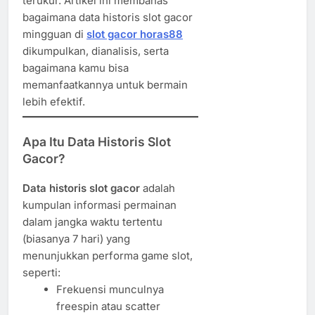
terukur. Artikel ini membahas
bagaimana data historis slot gacor
mingguan di
slot gacor horas88
dikumpulkan, dianalisis, serta
bagaimana kamu bisa
memanfaatkannya untuk bermain
lebih efektif.
Apa Itu Data Historis Slot
Gacor?
Data historis slot gacor
adalah
kumpulan informasi permainan
dalam jangka waktu tertentu
(biasanya 7 hari) yang
menunjukkan performa game slot,
seperti:
Frekuensi munculnya
freespin atau scatter