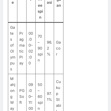
e
asi
ee
an
spi
n
Ga
te
Pr
00
70
s
ag
:0
–
96.
Ga
of
ma
0–
90
2
co
Ol
tic
02
spi
%
r
ym
Pl
:0
n
pu
ay
0
s
M
Cu
ahj
09
50
ku
on
PG
:0
–
97.
p
g
So
0–
60
1%
St
W
ft
11:
spi
abi
ay
00
n