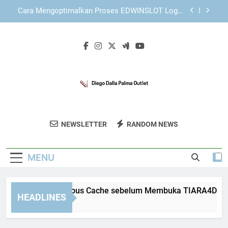
Skip
Login Edwinslot dengan Pengalaman Akses yang
to
Lebih Sederhana dan Aman Dipahami
content
Panduan Praktis Lebah4D Login Melalui Browser
dengan Akses yang Aman dan Tertata
Panduan Menghapus Cache sebelum Membuka
TIARA4D Link Alternatif
Cara Mengoptimalkan Proses EDWINSLOT Login
agar Lebih Cepat
Login Edwinslot dengan Pengalaman Akses yang
Lebih Sederhana dan Aman Dipahami
Diego Dalla
Dapatkan Kosmetik Berkualitas Dari Diego
Panduan Praktis Lebah4D Login Melalui Browser
NEWSLETTER
RANDOM NEWS
Palma Outlet
dengan Akses yang Aman dan Tertata
Dalla Palma Outlet.
MENU
nduan Menghapus Cache sebelum Membuka TIARA4D Link Alt
HEADLINES
Month Ago