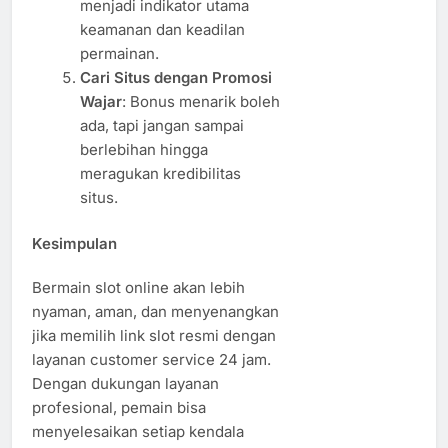
menjadi indikator utama
keamanan dan keadilan
permainan.
Cari Situs dengan Promosi
Wajar
: Bonus menarik boleh
ada, tapi jangan sampai
berlebihan hingga
meragukan kredibilitas
situs.
Kesimpulan
Bermain slot online akan lebih
nyaman, aman, dan menyenangkan
jika memilih link slot resmi dengan
layanan customer service 24 jam.
Dengan dukungan layanan
profesional, pemain bisa
menyelesaikan setiap kendala