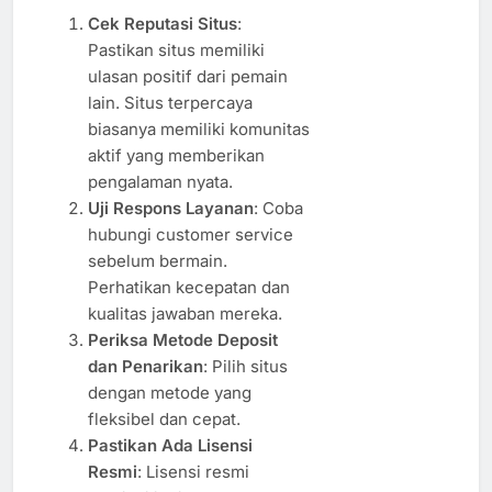
Cek Reputasi Situs
:
Pastikan situs memiliki
ulasan positif dari pemain
lain. Situs terpercaya
biasanya memiliki komunitas
aktif yang memberikan
pengalaman nyata.
Uji Respons Layanan
: Coba
hubungi customer service
sebelum bermain.
Perhatikan kecepatan dan
kualitas jawaban mereka.
Periksa Metode Deposit
dan Penarikan
: Pilih situs
dengan metode yang
fleksibel dan cepat.
Pastikan Ada Lisensi
Resmi
: Lisensi resmi