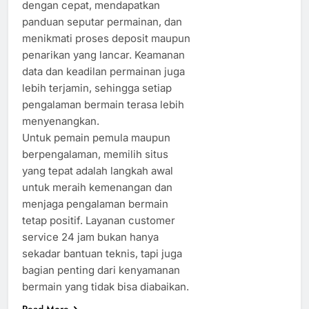
dengan cepat, mendapatkan
panduan seputar permainan, dan
menikmati proses deposit maupun
penarikan yang lancar. Keamanan
data dan keadilan permainan juga
lebih terjamin, sehingga setiap
pengalaman bermain terasa lebih
menyenangkan.
Untuk pemain pemula maupun
berpengalaman, memilih situs
yang tepat adalah langkah awal
untuk meraih kemenangan dan
menjaga pengalaman bermain
tetap positif. Layanan customer
service 24 jam bukan hanya
sekadar bantuan teknis, tapi juga
bagian penting dari kenyamanan
bermain yang tidak bisa diabaikan.