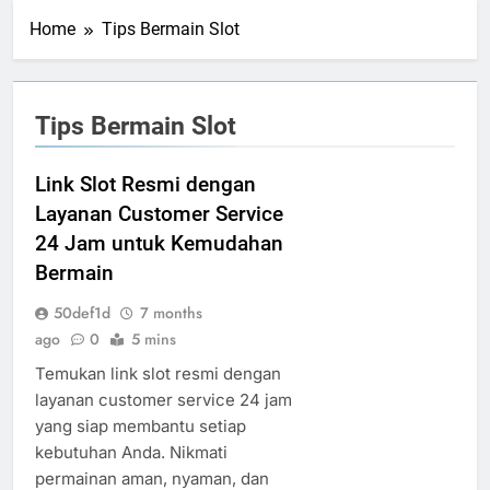
Home
Tips Bermain Slot
Tips Bermain Slot
Link Slot Resmi dengan
Layanan Customer Service
24 Jam untuk Kemudahan
Bermain
50def1d
7 months
ago
0
5 mins
Temukan link slot resmi dengan
layanan customer service 24 jam
yang siap membantu setiap
kebutuhan Anda. Nikmati
permainan aman, nyaman, dan