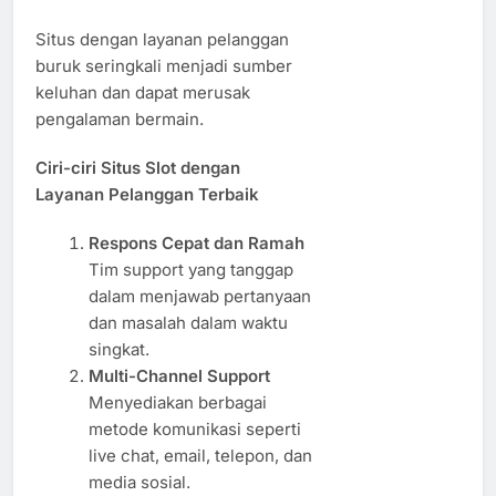
Situs dengan layanan pelanggan
buruk seringkali menjadi sumber
keluhan dan dapat merusak
pengalaman bermain.
Ciri-ciri Situs Slot dengan
Layanan Pelanggan Terbaik
Respons Cepat dan Ramah
Tim support yang tanggap
dalam menjawab pertanyaan
dan masalah dalam waktu
singkat.
Multi-Channel Support
Menyediakan berbagai
metode komunikasi seperti
live chat, email, telepon, dan
media sosial.