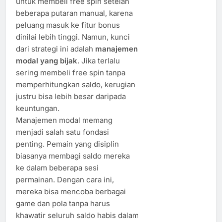
untuk membeli free spin setelah
beberapa putaran manual, karena
peluang masuk ke fitur bonus
dinilai lebih tinggi. Namun, kunci
dari strategi ini adalah
manajemen
modal yang bijak
. Jika terlalu
sering membeli free spin tanpa
memperhitungkan saldo, kerugian
justru bisa lebih besar daripada
keuntungan.
Manajemen modal memang
menjadi salah satu fondasi
penting. Pemain yang disiplin
biasanya membagi saldo mereka
ke dalam beberapa sesi
permainan. Dengan cara ini,
mereka bisa mencoba berbagai
game dan pola tanpa harus
khawatir seluruh saldo habis dalam