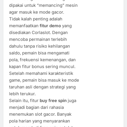
dipakai untuk “memancing” mesin
agar masuk ke mode gacor.
Tidak kalah penting adalah
memanfaatkan
fitur demo
yang
disediakan Corlaslot. Dengan
mencoba permainan terlebih
dahulu tanpa risiko kehilangan
saldo, pemain bisa mengamati
pola, frekuensi kemenangan, dan
kapan fitur bonus sering muncul.
Setelah memahami karakteristik
game, pemain bisa masuk ke mode
taruhan asli dengan strategi yang
lebih terukur.
Selain itu, fitur
buy free spin
juga
menjadi bagian dari rahasia
menemukan slot gacor. Banyak
pola harian yang menyarankan