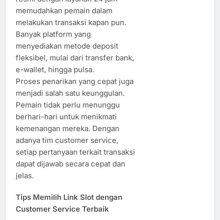
memudahkan pemain dalam
melakukan transaksi kapan pun.
Banyak platform yang
menyediakan metode deposit
fleksibel, mulai dari transfer bank,
e-wallet, hingga pulsa.
Proses penarikan yang cepat juga
menjadi salah satu keunggulan.
Pemain tidak perlu menunggu
berhari-hari untuk menikmati
kemenangan mereka. Dengan
adanya tim customer service,
setiap pertanyaan terkait transaksi
dapat dijawab secara cepat dan
jelas.
Tips Memilih Link Slot dengan
Customer Service Terbaik