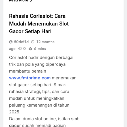
Read More
Rahasia Corlaslot: Cara
Mudah Menemukan Slot
Gacor Setiap Hari
50def1d
12 months
ago
0
6 mins
Corlaslot hadir dengan berbagai
trik dan pola yang dipercaya
membantu pemain
www.fmtprime.com
menemukan
slot gacor setiap hari. Simak
rahasia strategi, tips, dan cara
mudah untuk meningkatkan
peluang kemenangan di tahun
2025.
Dalam dunia slot online, istilah
slot
gacor
sudah menjadi bagian