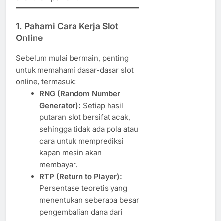
1. Pahami Cara Kerja Slot
Online
Sebelum mulai bermain, penting
untuk memahami dasar-dasar slot
online, termasuk:
RNG (Random Number
Generator):
Setiap hasil
putaran slot bersifat acak,
sehingga tidak ada pola atau
cara untuk memprediksi
kapan mesin akan
membayar.
RTP (Return to Player):
Persentase teoretis yang
menentukan seberapa besar
pengembalian dana dari