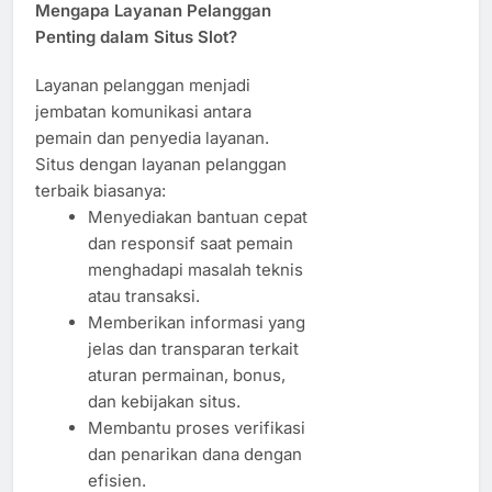
Mengapa Layanan Pelanggan
Penting dalam Situs Slot?
Layanan pelanggan menjadi
jembatan komunikasi antara
pemain dan penyedia layanan.
Situs dengan layanan pelanggan
terbaik biasanya:
Menyediakan bantuan cepat
dan responsif saat pemain
menghadapi masalah teknis
atau transaksi.
Memberikan informasi yang
jelas dan transparan terkait
aturan permainan, bonus,
dan kebijakan situs.
Membantu proses verifikasi
dan penarikan dana dengan
efisien.