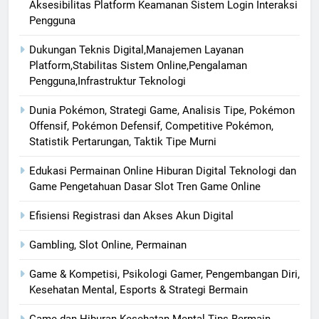
Aksesibilitas Platform Keamanan Sistem Login Interaksi
Pengguna
Dukungan Teknis Digital,Manajemen Layanan
Platform,Stabilitas Sistem Online,Pengalaman
Pengguna,Infrastruktur Teknologi
Dunia Pokémon, Strategi Game, Analisis Tipe, Pokémon
Offensif, Pokémon Defensif, Competitive Pokémon,
Statistik Pertarungan, Taktik Tipe Murni
Edukasi Permainan Online Hiburan Digital Teknologi dan
Game Pengetahuan Dasar Slot Tren Game Online
Efisiensi Registrasi dan Akses Akun Digital
Gambling, Slot Online, Permainan
Game & Kompetisi, Psikologi Gamer, Pengembangan Diri,
Kesehatan Mental, Esports & Strategi Bermain