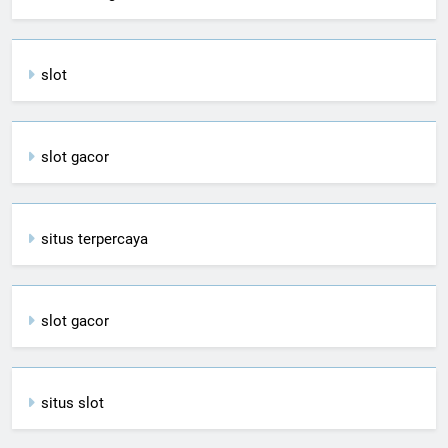
slot
slot gacor
situs terpercaya
slot gacor
situs slot