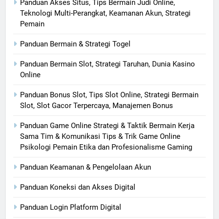
Panduan Akses Situs, Tips Bermain Judi Online,
Teknologi Multi-Perangkat, Keamanan Akun, Strategi
Pemain
Panduan Bermain & Strategi Togel
Panduan Bermain Slot, Strategi Taruhan, Dunia Kasino
Online
Panduan Bonus Slot, Tips Slot Online, Strategi Bermain
Slot, Slot Gacor Terpercaya, Manajemen Bonus
Panduan Game Online Strategi & Taktik Bermain Kerja
Sama Tim & Komunikasi Tips & Trik Game Online
Psikologi Pemain Etika dan Profesionalisme Gaming
Panduan Keamanan & Pengelolaan Akun
Panduan Koneksi dan Akses Digital
Panduan Login Platform Digital