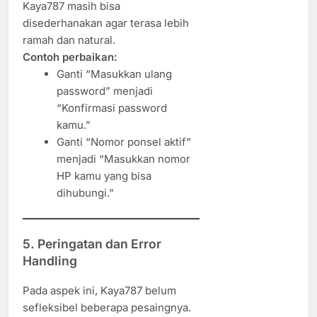
Kaya787 masih bisa
disederhanakan agar terasa lebih
ramah dan natural.
Contoh perbaikan:
Ganti “Masukkan ulang
password” menjadi
“Konfirmasi password
kamu.”
Ganti “Nomor ponsel aktif”
menjadi “Masukkan nomor
HP kamu yang bisa
dihubungi.”
5.
Peringatan dan Error
Handling
Pada aspek ini, Kaya787 belum
sefleksibel beberapa pesaingnya.