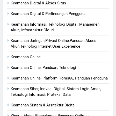
Keamanan Digital & Akses Situs
Keamanan Digital & Perlindungan Pengguna
Keamanan Informasi, Teknologi Digital, Manajemen
Akun, Infrastruktur Cloud
Keamanan Jaringan,Privasi Online,Panduan Akses
Akun,Teknologi Internet,User Experience
Keamanan Online
Keamanan Online, Panduan, Teknologi
Keamanan Online, Platform Horas88, Panduan Pengguna
Keamanan Siber, Inovasi Digital, Sistem Login Aman,
Teknologi Informasi, Proteksi Data
Keamanan Sistem & Arsitektur Digital
Kinerja Akses,Pengalaman Pengguna,Optimasi