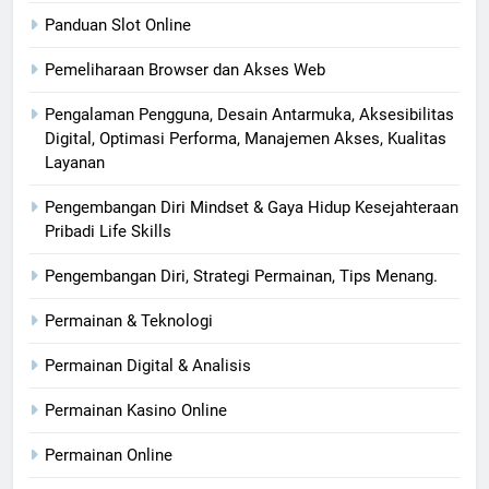
Panduan Slot Online
Pemeliharaan Browser dan Akses Web
Pengalaman Pengguna, Desain Antarmuka, Aksesibilitas
Digital, Optimasi Performa, Manajemen Akses, Kualitas
Layanan
Pengembangan Diri Mindset & Gaya Hidup Kesejahteraan
Pribadi Life Skills
Pengembangan Diri, Strategi Permainan, Tips Menang.
Permainan & Teknologi
Permainan Digital & Analisis
Permainan Kasino Online
Permainan Online