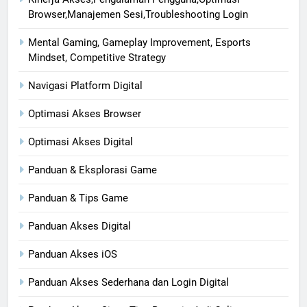
Browser,Manajemen Sesi,Troubleshooting Login
Mental Gaming, Gameplay Improvement, Esports
Mindset, Competitive Strategy
Navigasi Platform Digital
Optimasi Akses Browser
Optimasi Akses Digital
Panduan & Eksplorasi Game
Panduan & Tips Game
Panduan Akses Digital
Panduan Akses iOS
Panduan Akses Sederhana dan Login Digital