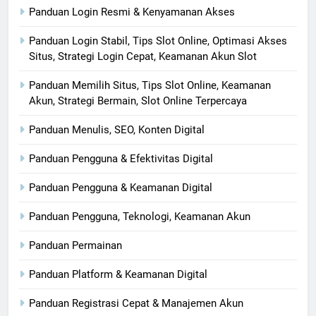
Panduan Login Resmi & Kenyamanan Akses
Panduan Login Stabil, Tips Slot Online, Optimasi Akses
Situs, Strategi Login Cepat, Keamanan Akun Slot
Panduan Memilih Situs, Tips Slot Online, Keamanan
Akun, Strategi Bermain, Slot Online Terpercaya
Panduan Menulis, SEO, Konten Digital
Panduan Pengguna & Efektivitas Digital
Panduan Pengguna & Keamanan Digital
Panduan Pengguna, Teknologi, Keamanan Akun
Panduan Permainan
Panduan Platform & Keamanan Digital
Panduan Registrasi Cepat & Manajemen Akun