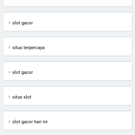
slot gacor
situs terpercaya
slot gacor
situs slot
slot gacor hari ini