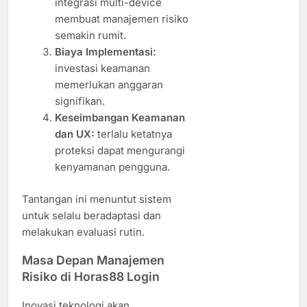
integrasi multi-device
membuat manajemen risiko
semakin rumit.
Biaya Implementasi:
investasi keamanan
memerlukan anggaran
signifikan.
Keseimbangan Keamanan
dan UX:
terlalu ketatnya
proteksi dapat mengurangi
kenyamanan pengguna.
Tantangan ini menuntut sistem
untuk selalu beradaptasi dan
melakukan evaluasi rutin.
Masa Depan Manajemen
Risiko di Horas88 Login
Inovasi teknologi akan