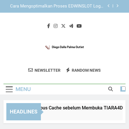
Skip
Login Edwinslot dengan Pengalaman Akses yang
to
Lebih Sederhana dan Aman Dipahami
content
Panduan Praktis Lebah4D Login Melalui Browser
dengan Akses yang Aman dan Tertata
Panduan Menghapus Cache sebelum Membuka
TIARA4D Link Alternatif
Cara Mengoptimalkan Proses EDWINSLOT Login
agar Lebih Cepat
Login Edwinslot dengan Pengalaman Akses yang
Lebih Sederhana dan Aman Dipahami
Diego Dalla
Dapatkan Kosmetik Berkualitas Dari Diego
Panduan Praktis Lebah4D Login Melalui Browser
NEWSLETTER
RANDOM NEWS
Palma Outlet
dengan Akses yang Aman dan Tertata
Dalla Palma Outlet.
MENU
nduan Menghapus Cache sebelum Membuka TIARA4D Link Alt
HEADLINES
Weeks Ago