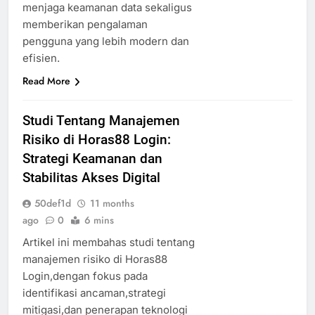
menjaga keamanan data sekaligus
memberikan pengalaman
pengguna yang lebih modern dan
efisien.
Read More
Studi Tentang Manajemen
Risiko di Horas88 Login:
Strategi Keamanan dan
Stabilitas Akses Digital
50def1d
11 months
ago
0
6 mins
Artikel ini membahas studi tentang
manajemen risiko di Horas88
Login,dengan fokus pada
identifikasi ancaman,strategi
mitigasi,dan penerapan teknologi