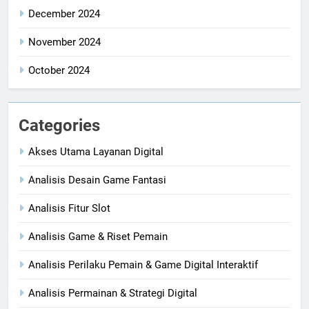
December 2024
November 2024
October 2024
Categories
Akses Utama Layanan Digital
Analisis Desain Game Fantasi
Analisis Fitur Slot
Analisis Game & Riset Pemain
Analisis Perilaku Pemain & Game Digital Interaktif
Analisis Permainan & Strategi Digital