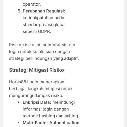
operator.
Perubahan Regulasi:
ketidakpatuhan pada
standar privasi global
seperti GDPR.
Risiko-risiko ini menuntut sistem
login untuk selalu siap dengan
strategi perlindungan yang adaptif.
Strategi Mitigasi Risiko
Horas88 Login menerapkan
berbagai langkah mitigasi untuk
mengurangi dampak risiko:
Enkripsi Data:
melindungi
informasi login dengan
metode hashing dan salting.
Multi-Factor Authentication