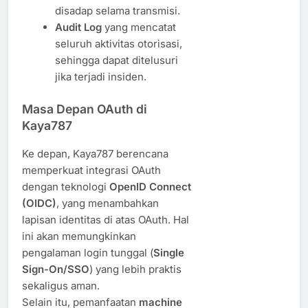
disadap selama transmisi.
Audit Log
yang mencatat
seluruh aktivitas otorisasi,
sehingga dapat ditelusuri
jika terjadi insiden.
Masa Depan OAuth di
Kaya787
Ke depan, Kaya787 berencana
memperkuat integrasi OAuth
dengan teknologi
OpenID Connect
(OIDC)
, yang menambahkan
lapisan identitas di atas OAuth. Hal
ini akan memungkinkan
pengalaman login tunggal (
Single
Sign-On/SSO
) yang lebih praktis
sekaligus aman.
Selain itu, pemanfaatan
machine