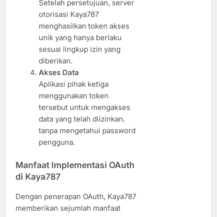
Setelah persetujuan, server
otorisasi Kaya787
menghasilkan token akses
unik yang hanya berlaku
sesuai lingkup izin yang
diberikan.
Akses Data
Aplikasi pihak ketiga
menggunakan token
tersebut untuk mengakses
data yang telah diizinkan,
tanpa mengetahui password
pengguna.
Manfaat Implementasi OAuth
di Kaya787
Dengan penerapan OAuth, Kaya787
memberikan sejumlah manfaat