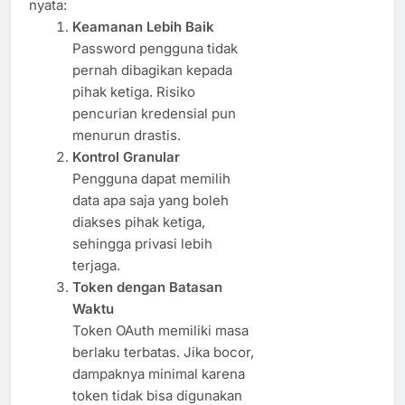
nyata:
Keamanan Lebih Baik
Password pengguna tidak
pernah dibagikan kepada
pihak ketiga. Risiko
pencurian kredensial pun
menurun drastis.
Kontrol Granular
Pengguna dapat memilih
data apa saja yang boleh
diakses pihak ketiga,
sehingga privasi lebih
terjaga.
Token dengan Batasan
Waktu
Token OAuth memiliki masa
berlaku terbatas. Jika bocor,
dampaknya minimal karena
token tidak bisa digunakan