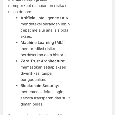
memperkuat manajemen risiko di
masa depan:
Artificial Intelligence (AI):
mendeteksi serangan lebih
cepat melalui analisis pola
akses.
Machine Learning (ML):
memprediksi risiko
berdasarkan data historis.
Zero Trust Architecture:
memastikan setiap akses
diverifikasi tanpa
pengecualian.
Blockchain Security:
mencatat aktivitas login
secara transparan dan sulit
dimanipulasi.