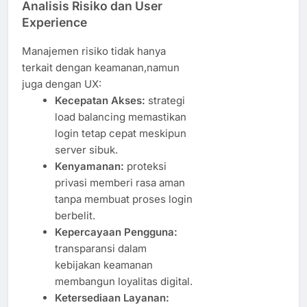
Analisis Risiko dan User
Experience
Manajemen risiko tidak hanya
terkait dengan keamanan,namun
juga dengan UX:
Kecepatan Akses:
strategi
load balancing memastikan
login tetap cepat meskipun
server sibuk.
Kenyamanan:
proteksi
privasi memberi rasa aman
tanpa membuat proses login
berbelit.
Kepercayaan Pengguna:
transparansi dalam
kebijakan keamanan
membangun loyalitas digital.
Ketersediaan Layanan: