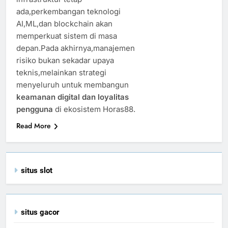
ada,perkembangan teknologi
AI,ML,dan blockchain akan
memperkuat sistem di masa
depan.Pada akhirnya,manajemen
risiko bukan sekadar upaya
teknis,melainkan strategi
menyeluruh untuk membangun
keamanan digital dan loyalitas
pengguna
di ekosistem Horas88.
Read More
situs slot
situs gacor