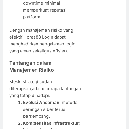
downtime minimal
memperkuat reputasi
platform.
Dengan manajemen risiko yang
efektif,Horas88 Login dapat
menghadirkan pengalaman login
yang aman sekaligus efisien.
Tantangan dalam
Manajemen Risiko
Meski strategi sudah
diterapkan,ada beberapa tantangan
yang tetap dihadapi:
Evolusi Ancaman:
metode
serangan siber terus
berkembang.
Kompleksitas Infrastruktur: