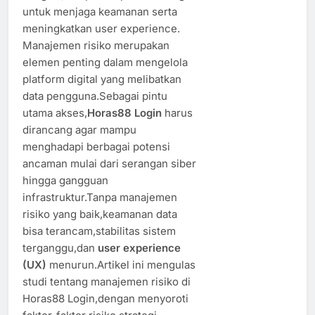
untuk menjaga keamanan serta
meningkatkan user experience.
Manajemen risiko merupakan
elemen penting dalam mengelola
platform digital yang melibatkan
data pengguna.Sebagai pintu
utama akses,
Horas88 Login
harus
dirancang agar mampu
menghadapi berbagai potensi
ancaman mulai dari serangan siber
hingga gangguan
infrastruktur.Tanpa manajemen
risiko yang baik,keamanan data
bisa terancam,stabilitas sistem
terganggu,dan
user experience
(UX)
menurun.Artikel ini mengulas
studi tentang manajemen risiko di
Horas88 Login,dengan menyoroti