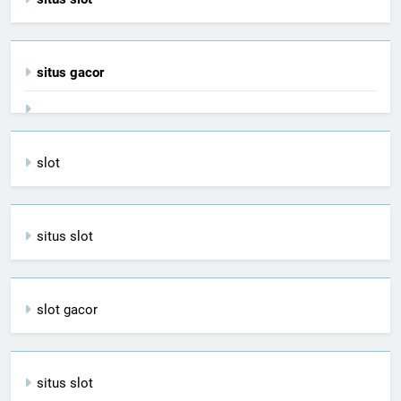
situs gacor
slot
situs slot
slot gacor
situs slot