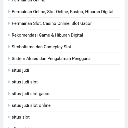
Permainan Online, Slot Online, Kasino, Hiburan Digital
Permainan Slot, Casino Online, Slot Gacor
Rekomendasi Game & Hiburan Digital
Simbolisme dan Gameplay Slot
Sistem Akses dan Pengalaman Pengguna
situs judi
situs judi slot
situs judi slot gacor
situs judi slot online
situs slot