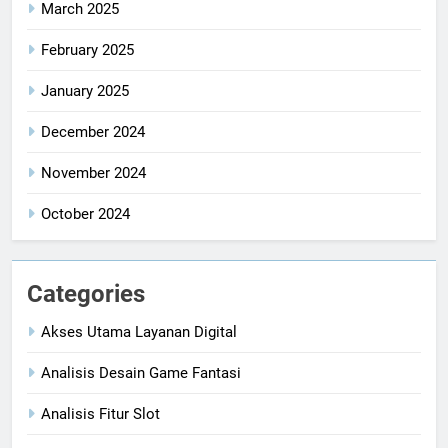
March 2025
February 2025
January 2025
December 2024
November 2024
October 2024
Categories
Akses Utama Layanan Digital
Analisis Desain Game Fantasi
Analisis Fitur Slot