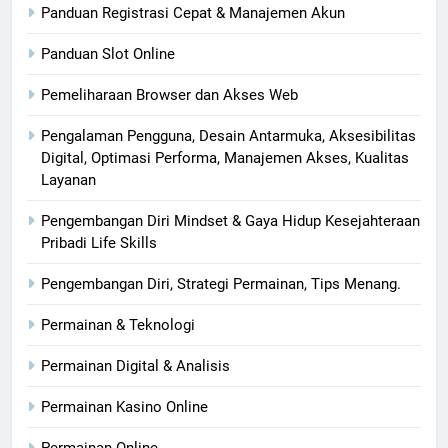
Panduan Registrasi Cepat & Manajemen Akun
Panduan Slot Online
Pemeliharaan Browser dan Akses Web
Pengalaman Pengguna, Desain Antarmuka, Aksesibilitas
Digital, Optimasi Performa, Manajemen Akses, Kualitas
Layanan
Pengembangan Diri Mindset & Gaya Hidup Kesejahteraan
Pribadi Life Skills
Pengembangan Diri, Strategi Permainan, Tips Menang.
Permainan & Teknologi
Permainan Digital & Analisis
Permainan Kasino Online
Permainan Online