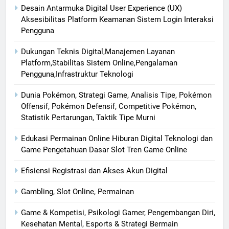
Desain Antarmuka Digital User Experience (UX)
Aksesibilitas Platform Keamanan Sistem Login Interaksi
Pengguna
Dukungan Teknis Digital,Manajemen Layanan
Platform,Stabilitas Sistem Online,Pengalaman
Pengguna,Infrastruktur Teknologi
Dunia Pokémon, Strategi Game, Analisis Tipe, Pokémon
Offensif, Pokémon Defensif, Competitive Pokémon,
Statistik Pertarungan, Taktik Tipe Murni
Edukasi Permainan Online Hiburan Digital Teknologi dan
Game Pengetahuan Dasar Slot Tren Game Online
Efisiensi Registrasi dan Akses Akun Digital
Gambling, Slot Online, Permainan
Game & Kompetisi, Psikologi Gamer, Pengembangan Diri,
Kesehatan Mental, Esports & Strategi Bermain