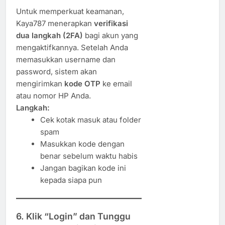
Untuk memperkuat keamanan,
Kaya787 menerapkan
verifikasi
dua langkah (2FA)
bagi akun yang
mengaktifkannya. Setelah Anda
memasukkan username dan
password, sistem akan
mengirimkan
kode OTP
ke email
atau nomor HP Anda.
Langkah:
Cek kotak masuk atau folder
spam
Masukkan kode dengan
benar sebelum waktu habis
Jangan bagikan kode ini
kepada siapa pun
6. Klik “Login” dan Tunggu