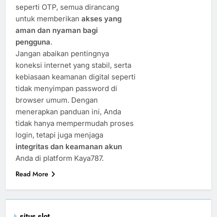
seperti OTP, semua dirancang
untuk memberikan
akses yang
aman dan nyaman bagi
pengguna
.
Jangan abaikan pentingnya
koneksi internet yang stabil, serta
kebiasaan keamanan digital seperti
tidak menyimpan password di
browser umum. Dengan
menerapkan panduan ini, Anda
tidak hanya mempermudah proses
login, tetapi juga menjaga
integritas dan keamanan akun
Anda di platform Kaya787.
Read More
situs slot