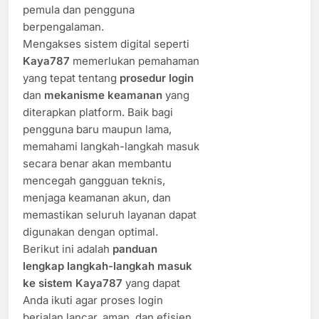
pemula dan pengguna
berpengalaman.
Mengakses sistem digital seperti
Kaya787
memerlukan pemahaman
yang tepat tentang
prosedur login
dan
mekanisme keamanan
yang
diterapkan platform. Baik bagi
pengguna baru maupun lama,
memahami langkah-langkah masuk
secara benar akan membantu
mencegah gangguan teknis,
menjaga keamanan akun, dan
memastikan seluruh layanan dapat
digunakan dengan optimal.
Berikut ini adalah
panduan
lengkap langkah-langkah masuk
ke sistem Kaya787
yang dapat
Anda ikuti agar proses login
berjalan lancar, aman, dan efisien.