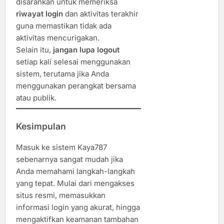
disarankan untuk memeriksa
riwayat login
dan aktivitas terakhir
guna memastikan tidak ada
aktivitas mencurigakan.
Selain itu,
jangan lupa logout
setiap kali selesai menggunakan
sistem, terutama jika Anda
menggunakan perangkat bersama
atau publik.
Kesimpulan
Masuk ke sistem Kaya787
sebenarnya sangat mudah jika
Anda memahami langkah-langkah
yang tepat. Mulai dari mengakses
situs resmi, memasukkan
informasi login yang akurat, hingga
mengaktifkan keamanan tambahan