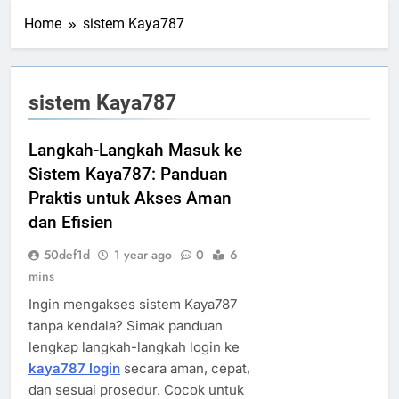
Home
sistem Kaya787
sistem Kaya787
Langkah-Langkah Masuk ke
Sistem Kaya787: Panduan
Praktis untuk Akses Aman
dan Efisien
50def1d
1 year ago
0
6
mins
Ingin mengakses sistem Kaya787
tanpa kendala? Simak panduan
lengkap langkah-langkah login ke
kaya787 login
secara aman, cepat,
dan sesuai prosedur. Cocok untuk