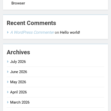
Browser
Recent Comments
A WordPress Commenter
on
Hello world!
Archives
July 2026
June 2026
May 2026
April 2026
March 2026