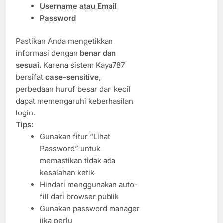
Username atau Email
Password
Pastikan Anda mengetikkan
informasi dengan
benar dan
sesuai
. Karena sistem Kaya787
bersifat
case-sensitive
,
perbedaan huruf besar dan kecil
dapat memengaruhi keberhasilan
login.
Tips:
Gunakan fitur “Lihat
Password” untuk
memastikan tidak ada
kesalahan ketik
Hindari menggunakan auto-
fill dari browser publik
Gunakan password manager
jika perlu