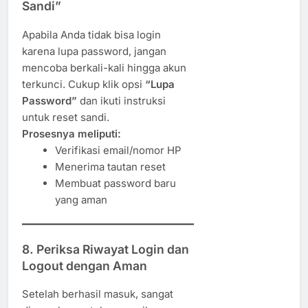
Sandi”
Apabila Anda tidak bisa login
karena lupa password, jangan
mencoba berkali-kali hingga akun
terkunci. Cukup klik opsi
“Lupa
Password”
dan ikuti instruksi
untuk reset sandi.
Prosesnya meliputi:
Verifikasi email/nomor HP
Menerima tautan reset
Membuat password baru
yang aman
8. Periksa Riwayat Login dan
Logout dengan Aman
Setelah berhasil masuk, sangat