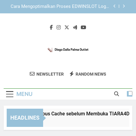
Skip
Login Edwinslot dengan Pengalaman Akses yang
to
Lebih Sederhana dan Aman Dipahami
content
Panduan Praktis Lebah4D Login Melalui Browser
dengan Akses yang Aman dan Tertata
Panduan Menghapus Cache sebelum Membuka
TIARA4D Link Alternatif
Cara Mengoptimalkan Proses EDWINSLOT Login
agar Lebih Cepat
Login Edwinslot dengan Pengalaman Akses yang
Lebih Sederhana dan Aman Dipahami
Diego Dalla
Dapatkan Kosmetik Berkualitas Dari Diego
Panduan Praktis Lebah4D Login Melalui Browser
NEWSLETTER
RANDOM NEWS
Palma Outlet
dengan Akses yang Aman dan Tertata
Dalla Palma Outlet.
MENU
nduan Menghapus Cache sebelum Membuka TIARA4D Link Alt
HEADLINES
Weeks Ago